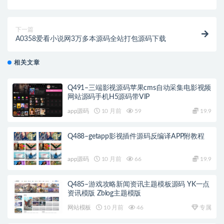
表白墙源码
下一篇
A0358爱看小说网3万多本源码全站打包源码下载
相关文章
Q491–三端影视源码苹果cms自动采集电影视频
网站源码手机H5源码带VIP
app源码
10 月前
59
19.9
Q488–getapp影视插件源码反编译APP附教程
app源码
10 月前
66
19.9
Q485–游戏攻略新闻资讯主题模板源码 YK一点
资讯模版 Zblog主题模版
网站模板
10 月前
46
专属