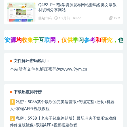
Q492–PHP教学资源发布网站源码各类文章教
材资料分享网站
整站代码
10 月前
66
19.9
资
源
均
收
集
于
互
联
网
，
仅
供
学
习
参
考
和
研
究
，
也
可
文件解压密码说明：
本站所有文件包解压密码为:www.9ym.cn
下载热度排行榜
私密：S086某个娱乐的完美运营版/代理完整+控制+机器
1
人+双端APP+视频教程
私密：S938【老夫子镜像终结版】最新老夫子娱乐游戏组
2
件修复版镜像+双端APP+视频搭建教程