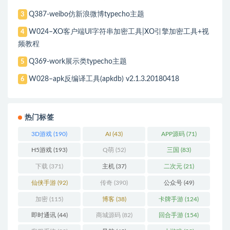
Q387-weibo仿新浪微博typecho主题
3
W024–XO客户端UI字符串加密工具|XO引擎加密工具+视
4
频教程
Q369-work展示类typecho主题
5
W028–apk反编译工具(apkdb) v2.1.3.20180418
6
热门标签
3D游戏
(190)
AI
(43)
APP源码
(71)
H5游戏
(193)
Q萌
(52)
三国
(83)
下载
(371)
主机
(37)
二次元
(21)
仙侠手游
(92)
传奇
(390)
公众号
(49)
加密
(115)
博客
(38)
卡牌手游
(124)
即时通讯
(44)
商城源码
(82)
回合手游
(154)