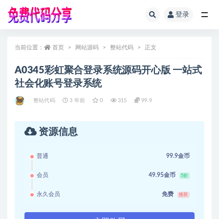
登录
全部
当前位置：
首页
网站源码
整站代码
正文
A0345彩虹聚合登录系统源码开心版 一站式
社会化账号登录系统
整站代码
3 年前
0
315
99.9
资源信息
普通
99.9金币
会员
49.95金币
5折
永久会员
免费
推荐