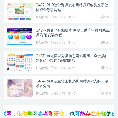
Q492–PHP教学资源发布网站源码各类文章教
材资料分享网站
整站代码
10 月前
66
19.9
Q489–最新全开源版本 网站自助广告投放系统
源码 附安装教程
整站代码
10 月前
47
19.9
Q487–点微同城分类信息网站源码，全套插件
带微信小程序前端附教程
整站代码
10 月前
65
19.9
Q484–梦奈云宝塔主机系统网站源码支持二级
域名分销
整站代码
10 月前
45
专属
网
，
仅
供
学
习
参
考
和
研
究
，
也
可
能
存
在
未
知
的
B
U
G