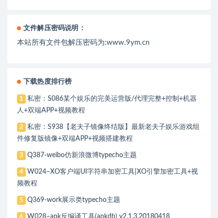
文件解压密码说明：
本站所有文件包解压密码为:www.9ym.cn
下载热度排行榜
私密：S086某个娱乐的完美运营版/代理完整+控制+机器
1
人+双端APP+视频教程
私密：S938【老夫子镜像终结版】最新老夫子娱乐游戏组
2
件修复版镜像+双端APP+视频搭建教程
Q387-weibo仿新浪微博typecho主题
3
W024–XO客户端UI字符串加密工具|XO引擎加密工具+视
4
频教程
Q369-work展示类typecho主题
5
W028–apk反编译工具(apkdb) v2.1.3.20180418
6