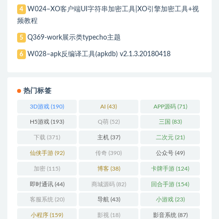
W024–XO客户端UI字符串加密工具|XO引擎加密工具+视
4
频教程
Q369-work展示类typecho主题
5
W028–apk反编译工具(apkdb) v2.1.3.20180418
6
热门标签
3D游戏
(190)
AI
(43)
APP源码
(71)
H5游戏
(193)
Q萌
(52)
三国
(83)
下载
(371)
主机
(37)
二次元
(21)
仙侠手游
(92)
传奇
(390)
公众号
(49)
加密
(115)
博客
(38)
卡牌手游
(124)
即时通讯
(44)
商城源码
(82)
回合手游
(154)
客服系统
(20)
导航
(43)
小游戏
(23)
小程序
(159)
影视
(18)
影音系统
(87)