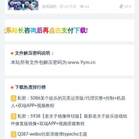
+Linux手工服务端+管理后台+GM授权后台+教
游戏源码
10 月前
63
19.9
程
站
长
咨
询
后
再
点
击
支
付
下
载
!
文件解压密码说明：
本站所有文件包解压密码为:www.9ym.cn
下载热度排行榜
私密：S086某个娱乐的完美运营版/代理完整+控制+机器
1
人+双端APP+视频教程
私密：S938【老夫子镜像终结版】最新老夫子娱乐游戏组
2
件修复版镜像+双端APP+视频搭建教程
Q387-weibo仿新浪微博typecho主题
3