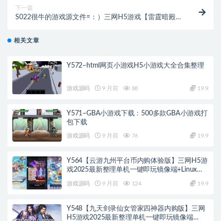
下一篇
S022很牛的游戏源文件=：）三网H5游戏【雷霆暗殿动
态时装版】Linux手工服务端+GM授权后台+动态时装
+宠物+背饰+9999转
相关文章
Y572–html网页小游戏H5小游戏大全合集整理
游戏源码
9 月前
88
19.9
Y571–GBA小游戏下载：500多款GBA小游戏打
包下载
游戏源码
9 月前
76
19.9
Y564【云游九州平台币内购体验版】三网H5游
戏2025最新整理单机一键即玩镜像端+Linux手
工服务端+管理后台+GM授权后台+教程
游戏源码
9 月前
124
19.9
Y548【九天剑录仙女管家四神器内购版】三网
H5游戏2025最新整理单机一键即玩镜像端