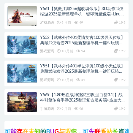
Y561【笑傲江湖256超改魂帝版】3D动作武侠
端游2025最新整理单机一键即玩镜像端+Linux
手工服务端+网页注册+GM工具+GM命令+PC客
游戏源码
9 月前
49
19.9
户端+教程
Y552【武林外传401柔情复古100级强天位版】
典藏武侠端游2025最新整理单机一键即玩镜像
端+Linux手工服务端+网页注册+GM工具+PC客
游戏源码
10 月前
54
19.9
户端+详细搭建教程
Y551【武林外传401半世浮沉100级小天位版】
典藏武侠端游2025最新整理单机一键即玩镜像
端+Linux手工服务端+网页注册+GM工具+PC客
游戏源码
10 月前
41
19.9
户端+详细搭建教程
Y569【1.80热血战神独家三职业[白猪3.1]】战
神引擎传奇手游2025整理复古服务端+热血大陆
+蛮荒大陆+黄金大陆
手游源码
9 月前
96
19.9
能
存
在
未
知
的
B
U
G
与
瑕
疵
，
可
先
联
系
站
长
咨
询
后
再
点