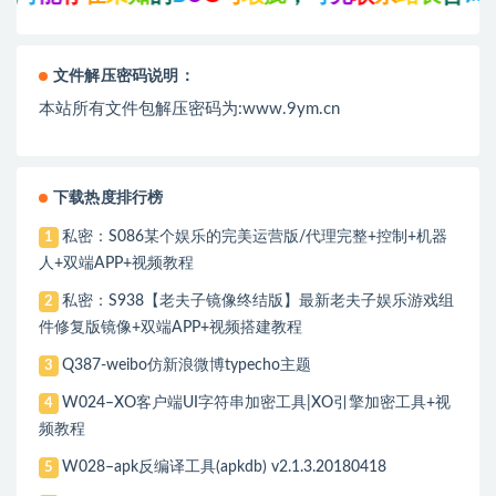
文件解压密码说明：
本站所有文件包解压密码为:www.9ym.cn
下载热度排行榜
私密：S086某个娱乐的完美运营版/代理完整+控制+机器
1
人+双端APP+视频教程
私密：S938【老夫子镜像终结版】最新老夫子娱乐游戏组
2
件修复版镜像+双端APP+视频搭建教程
Q387-weibo仿新浪微博typecho主题
3
W024–XO客户端UI字符串加密工具|XO引擎加密工具+视
4
频教程
W028–apk反编译工具(apkdb) v2.1.3.20180418
5