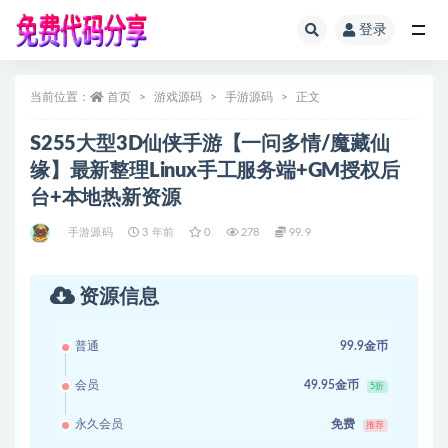
登录
全部
当前位置：
首页
游戏源码
手游源码
正文
S255大型3D仙侠手游【一问多情/魔藏仙
缘】最新整理Linux手工服务端+GM授权后
台+本地热新资源
手游源码
3 年前
0
278
99.9
资源信息
普通
99.9金币
会员
49.95金币
5折
永久会员
免费
推荐