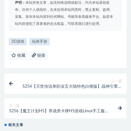
声明：
本站所有文章，如无特殊说明或标注，均为本站原创发
布。任何个人或组织，在未征得本站同意时，禁止复制、盗用、
采集、发布本站内容到任何网站、书籍等各类媒体平台。如若本
站内容侵犯了原著者的合法权益，可联系我们进行处理。
3D游戏
仙侠手游
收藏
链接
上一篇
S254【灭世传说单职业五大陆特色白猪版】战神引擎传
奇手游Win半手工服务端+法宝锻造+神符打造+修仙炼
体+称号打造+多大陆+多装备+充值后台+安卓苹果双端
下一篇
S256【魔王计划H5】养成类卡牌H5游戏Linux手工服
务端+授权物品后台+运营后台
相关文章