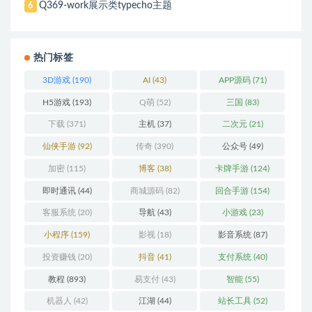
Q369-work展示类typecho主题
6
热门标签
3D游戏
(190)
AI
(43)
APP源码
(71)
H5游戏
(193)
Q萌
(52)
三国
(83)
下载
(371)
主机
(37)
二次元
(21)
仙侠手游
(92)
传奇
(390)
公众号
(49)
加密
(115)
博客
(38)
卡牌手游
(124)
即时通讯
(44)
商城源码
(82)
回合手游
(154)
客服系统
(20)
导航
(43)
小游戏
(23)
小程序
(159)
影视
(18)
影音系统
(87)
投资赚钱
(20)
抖音
(41)
支付系统
(40)
教程
(893)
易支付
(43)
智能
(55)
机器人
(42)
江湖
(44)
站长工具
(52)