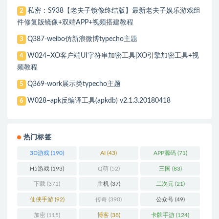
私密：S938【老夫子镜像终结版】最新老夫子娱乐游戏组
2
件修复版镜像+双端APP+视频搭建教程
Q387-weibo仿新浪微博typecho主题
3
W024–XO客户端UI字符串加密工具|XO引擎加密工具+视
4
频教程
Q369-work展示类typecho主题
5
W028–apk反编译工具(apkdb) v2.1.3.20180418
6
热门标签
3D游戏
(190)
AI
(43)
APP源码
(71)
H5游戏
(193)
Q萌
(52)
三国
(83)
下载
(371)
主机
(37)
二次元
(21)
仙侠手游
(92)
传奇
(390)
公众号
(49)
加密
(115)
博客
(38)
卡牌手游
(124)