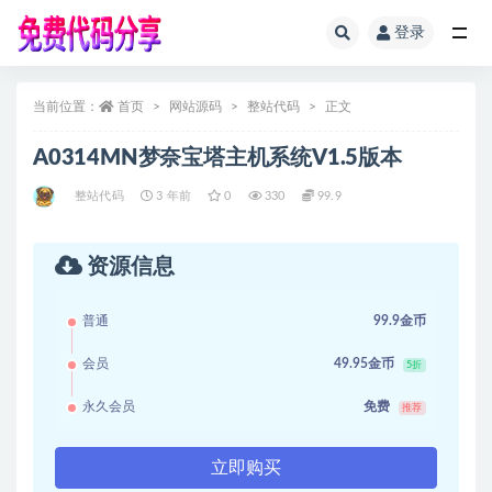
登录
全部
当前位置：
首页
网站源码
整站代码
正文
A0314MN梦奈宝塔主机系统V1.5版本
整站代码
3 年前
0
330
99.9
资源信息
普通
99.9金币
会员
49.95金币
5折
永久会员
免费
推荐
立即购买