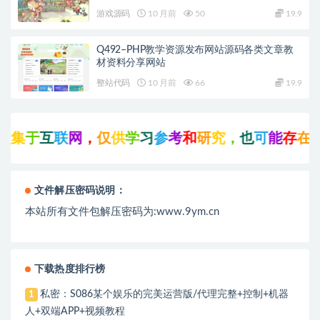
+GM工具+GM命令+教程
游戏源码
10 月前
50
19.9
Q492–PHP教学资源发布网站源码各类文章教
材资料分享网站
整站代码
10 月前
66
19.9
集
于
互
联
网
，
仅
供
学
习
参
考
和
研
究
，
也
可
能
存
在
未
文件解压密码说明：
本站所有文件包解压密码为:www.9ym.cn
下载热度排行榜
私密：S086某个娱乐的完美运营版/代理完整+控制+机器
1
人+双端APP+视频教程