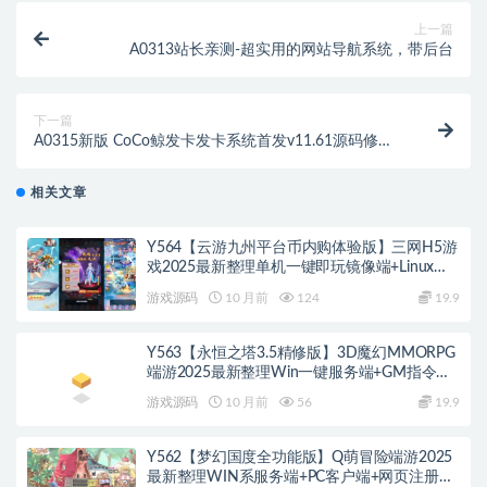
上一篇
A0313站长亲测-超实用的网站导航系统，带后台
下一篇
A0315新版 CoCo鲸发卡发卡系统首发v11.61源码修复
版
相关文章
Y564【云游九州平台币内购体验版】三网H5游
戏2025最新整理单机一键即玩镜像端+Linux手
工服务端+管理后台+GM授权后台+教程
游戏源码
10 月前
124
19.9
Y563【永恒之塔3.5精修版】3D魔幻MMORPG
端游2025最新整理Win一键服务端+GM指令
+PC客户端+教程
游戏源码
10 月前
56
19.9
Y562【梦幻国度全功能版】Q萌冒险端游2025
最新整理WIN系服务端+PC客户端+网页注册