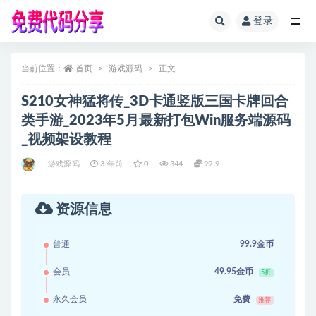
登录
全部
当前位置：
首页
游戏源码
正文
S210女神猛将传_3D卡通竖版三国卡牌回合
类手游_2023年5月最新打包Win服务端源码
_视频架设教程
游戏源码
3 年前
0
344
99.9
资源信息
普通
99.9金币
会员
49.95金币
5折
永久会员
免费
推荐