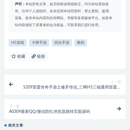
声明：
本站所有文章，如无特殊说明或标注，均为本站原创发
布。任何个人或组织，在未征得本站同意时，禁止复制、盗用、
采集、发布本站内容到任何网站、书籍等各类媒体平台。如若本
站内容侵犯了原著者的合法权益，可联系我们进行处理。
H5游戏
卡牌手游
回合手游
教程
收藏
链接
上一篇
S209雷霆传奇手游之修罗传说_三网H5三端通用雷霆剧
情传奇手游_2023年5月最新打包Linux服务端源码_视频
架设教程_GM授权网页后台工具
下一篇
A0309最新QQ/微信防红浏览器跳转页面源码
相关文章