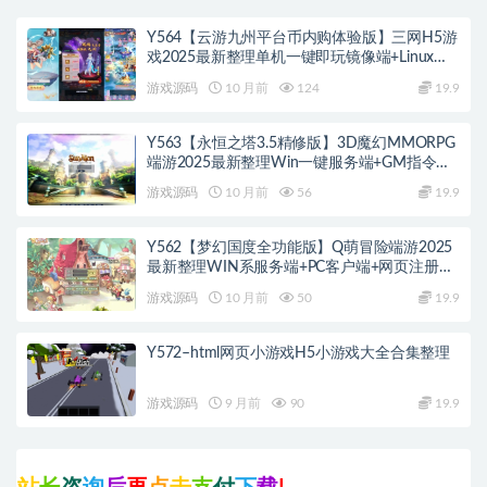
Y564【云游九州平台币内购体验版】三网H5游
戏2025最新整理单机一键即玩镜像端+Linux手
工服务端+管理后台+GM授权后台+教程
游戏源码
10 月前
124
19.9
Y563【永恒之塔3.5精修版】3D魔幻MMORPG
端游2025最新整理Win一键服务端+GM指令
+PC客户端+教程
游戏源码
10 月前
56
19.9
Y562【梦幻国度全功能版】Q萌冒险端游2025
最新整理WIN系服务端+PC客户端+网页注册
+GM工具+GM命令+教程
游戏源码
10 月前
50
19.9
Y572–html网页小游戏H5小游戏大全合集整理
游戏源码
9 月前
90
19.9