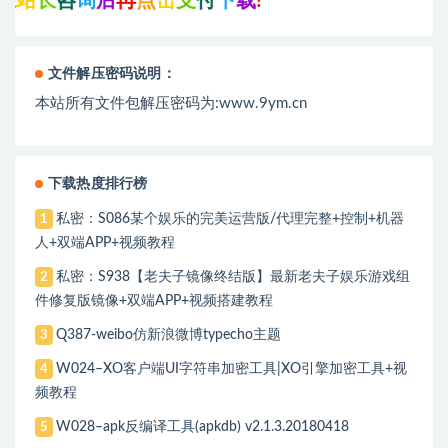
长
咨
询
后
再
点
击
支
付
下
载
!
文件解压密码说明：
本站所有文件包解压密码为:www.9ym.cn
下载热度排行榜
私密：S086某个娱乐的完美运营版/代理完整+控制+机器
1
人+双端APP+视频教程
私密：S938【老夫子镜像终结版】最新老夫子娱乐游戏组
2
件修复版镜像+双端APP+视频搭建教程
Q387-weibo仿新浪微博typecho主题
3
W024–XO客户端UI字符串加密工具|XO引擎加密工具+视
4
频教程
W028–apk反编译工具(apkdb) v2.1.3.20180418
5