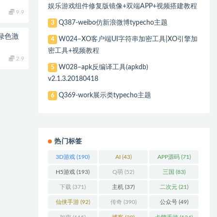
娱乐游戏组件修复版镜像+双端APP+视频搭建教程
9.9
Q387-weibo仿新浪微博typecho主题
3
0 绿色激
W024–XO客户端UI字符串加密工具|XO引擎加
4
密工具+视频教程
2.9
W028–apk反编译工具(apkdb)
5
v2.1.3.20180418
Q369-work展示类typecho主题
6
热门标签
3D游戏
(190)
AI
(43)
APP源码
(71)
H5游戏
(193)
Q萌
(52)
三国
(83)
下载
(371)
主机
(37)
二次元
(21)
仙侠手游
(92)
传奇
(390)
公众号
(49)