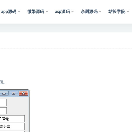
app源码
微擎源码
asp源码
亲测源码
站长学院
声
明
：
所
有
资
玩。