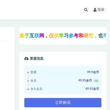
登录
源
均
收
集
于
互
联
网
，
仅
供
学
习
参
考
和
研
究
，
也
可
能
存
资源信息
普通
99.9金币
会员
49.95金币
5折
永久会员
49.95金币
立即购买