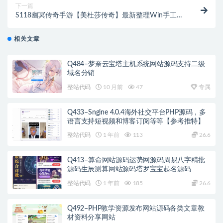
下一篇
S118幽冥传奇手游【美杜莎传奇】最新整理Win手工服
务端+GM后台+安卓苹果双端+PC微端
相关文章
Q484–梦奈云宝塔主机系统网站源码支持二级
域名分销
整站代码
10 月前
47
专属
Q433–Sngine 4.0.4海外社交平台PHP源码，多
语言支持短视频和博客订阅等等【参考推特】
整站代码
1 年前
113
26.6
Q413–算命网站源码运势网源码周易八字精批
源码生辰测算网站源码塔罗宝宝起名源码
整站代码
1 年前
185
26.6
Q492–PHP教学资源发布网站源码各类文章教
材资料分享网站