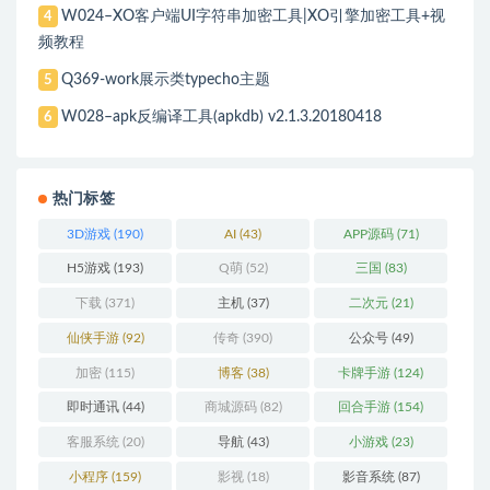
W024–XO客户端UI字符串加密工具|XO引擎加密工具+视
4
频教程
Q369-work展示类typecho主题
5
W028–apk反编译工具(apkdb) v2.1.3.20180418
6
热门标签
3D游戏
(190)
AI
(43)
APP源码
(71)
H5游戏
(193)
Q萌
(52)
三国
(83)
下载
(371)
主机
(37)
二次元
(21)
仙侠手游
(92)
传奇
(390)
公众号
(49)
加密
(115)
博客
(38)
卡牌手游
(124)
即时通讯
(44)
商城源码
(82)
回合手游
(154)
客服系统
(20)
导航
(43)
小游戏
(23)
小程序
(159)
影视
(18)
影音系统
(87)