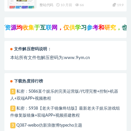
整站代码
10 月前
66
19.9
资
源
均
收
集
于
互
联
网
，
仅
供
学
习
参
考
和
研
究
，
也
可
文件解压密码说明：
本站所有文件包解压密码为:www.9ym.cn
下载热度排行榜
私密：S086某个娱乐的完美运营版/代理完整+控制+机器
1
人+双端APP+视频教程
私密：S938【老夫子镜像终结版】最新老夫子娱乐游戏组
2
件修复版镜像+双端APP+视频搭建教程
Q387-weibo仿新浪微博typecho主题
3