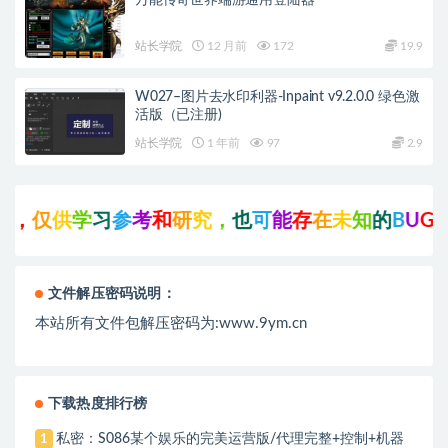
万能传奇世界端游通用登陆器
站长学院
12 月前
172
19.9
W027–图片去水印利器-Inpaint v9.2.0.0 绿色激
活版（已注册)
站长学院
1 年前
97
2.9
，
仅
供
学
习
参
考
和
研
究
，
也
可
能
存
在
未
知
的
B
U
G
与
文件解压密码说明：
本站所有文件包解压密码为:www.9ym.cn
下载热度排行榜
私密：S086某个娱乐的完美运营版/代理完整+控制+机器
1