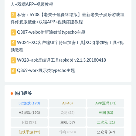
人+双端APP+视频教程
私密：S938【老夫子镜像终结版】最新老夫子娱乐游戏组
2
件修复版镜像+双端APP+视频搭建教程
Q387-weibo仿新浪微博typecho主题
3
W024–XO客户端UI字符串加密工具|XO引擎加密工具+视
4
频教程
W028–apk反编译工具(apkdb) v2.1.3.20180418
5
Q369-work展示类typecho主题
6
热门标签
3D游戏
(190)
AI
(43)
APP源码
(71)
H5游戏
(193)
Q萌
(52)
三国
(83)
下载
(371)
主机
(37)
二次元
(21)
仙侠手游
(92)
传奇
(390)
公众号
(49)