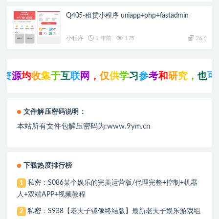
Q405-租赁小程序 uniapp+php+fastadmin
小程序
1 年前
175
26.6
资
源
均
收
集
于
互
联
网
，
仅
供
学
习
参
考
和
研
究
，
也
可
能
文件解压密码说明：
本站所有文件包解压密码为:www.9ym.cn
下载热度排行榜
私密：S086某个娱乐的完美运营版/代理完整+控制+机器
1
人+双端APP+视频教程
私密：S938【老夫子镜像终结版】最新老夫子娱乐游戏组
2