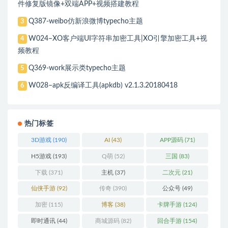
件修复版镜像+双端APP+视频搭建教程
Q387-weibo仿新浪微博typecho主题
3
W024–XO客户端UI字符串加密工具|XO引擎加密工具+视
4
频教程
Q369-work展示类typecho主题
5
W028–apk反编译工具(apkdb) v2.1.3.20180418
6
热门标签
3D游戏
(190)
AI
(43)
APP源码
(71)
H5游戏
(193)
Q萌
(52)
三国
(83)
下载
(371)
主机
(37)
二次元
(21)
仙侠手游
(92)
传奇
(390)
公众号
(49)
加密
(115)
博客
(38)
卡牌手游
(124)
即时通讯
(44)
商城源码
(82)
回合手游
(154)