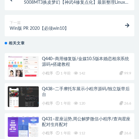
S008MT3换皮梦幻【神武4修复点化】最新整理Linux手
工服务端+GM后台
下一篇
Win版 PR 2020【必须win10】
相关文章
Q440–商用修复版/金媒10.5版本婚恋相亲系统
源码+搭建教程
小程序
1 年前
142
99.9
Q438–二手摩托车展示小程序源码/独立版带后
台
小程序
1 年前
120
26.6
Q431–星座运势,周公解梦微信小程序/查询星座
配对生肖配对
小程序
1 年前
112
26.6