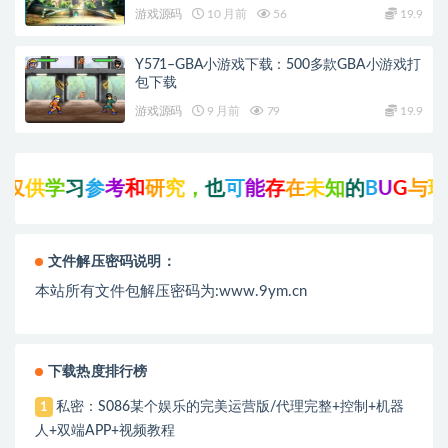
+PC客户端+教程
游戏源码
10 月前
56
19.9
Y571–GBA小游戏下载：500多款GBA小游戏打
包下载
游戏源码
9 月前
79
19.9
学
习
参
考
和
研
究
，
也
可
能
存
在
未
知
的
B
U
G
与
瑕
疵
，
文件解压密码说明：
本站所有文件包解压密码为:www.9ym.cn
下载热度排行榜
私密：S086某个娱乐的完美运营版/代理完整+控制+机器
1
人+双端APP+视频教程