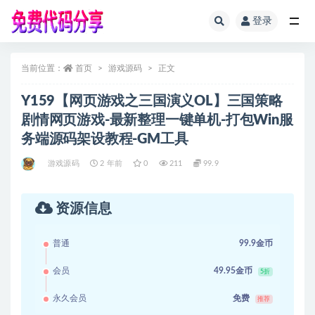
登录
全部
当前位置：
首页
游戏源码
正文
Y159【网页游戏之三国演义OL】三国策略
剧情网页游戏-最新整理一键单机-打包Win服
务端源码架设教程-GM工具
游戏源码
2 年前
0
211
99.9
资源信息
普通
99.9金币
会员
49.95金币
5折
永久会员
免费
推荐