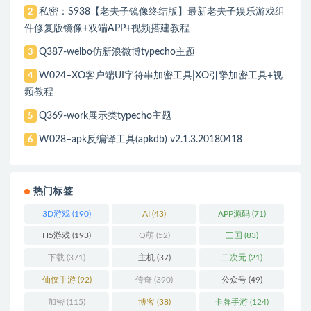
私密：S938【老夫子镜像终结版】最新老夫子娱乐游戏组
2
件修复版镜像+双端APP+视频搭建教程
Q387-weibo仿新浪微博typecho主题
3
W024–XO客户端UI字符串加密工具|XO引擎加密工具+视
4
频教程
Q369-work展示类typecho主题
5
W028–apk反编译工具(apkdb) v2.1.3.20180418
6
热门标签
3D游戏
(190)
AI
(43)
APP源码
(71)
H5游戏
(193)
Q萌
(52)
三国
(83)
下载
(371)
主机
(37)
二次元
(21)
仙侠手游
(92)
传奇
(390)
公众号
(49)
加密
(115)
博客
(38)
卡牌手游
(124)