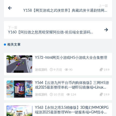
上一篇
Y158【网页游戏之武侠世界】典藏武侠卡通剧情网页
游戏-最新整理一键单机-打包Win服务端源码视频架设
教程-元宝修改教程
下一篇
Y160【阿拉德之怒黑暗荣耀阿拉德-前后端全套源码】
经典2D横版闯关手游-最新打包整理-黑暗荣耀阿拉德前
后端全套源码
相关文章
Y572–html网页小游戏H5小游戏大全合集整理
游戏源码
9 月前
90
19.9
Y564【云游九州平台币内购体验版】三网H5游
戏2025最新整理单机一键即玩镜像端+Linux手
工服务端+管理后台+GM授权后台+教程
游戏源码
10 月前
124
19.9
Y563【永恒之塔3.5精修版】3D魔幻MMORPG
端游2025最新整理Win一键服务端+GM指令