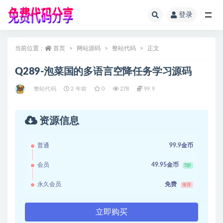
登录
全部
当前位置：
首页
网站源码
整站代码
正文
Q289-泡菜国的多语言空降任务学习源码
整站代码
2 年前
0
278
99.9
资源信息
普通
99.9金币
会员
49.95金币
5折
永久会员
免费
推荐
立即购买