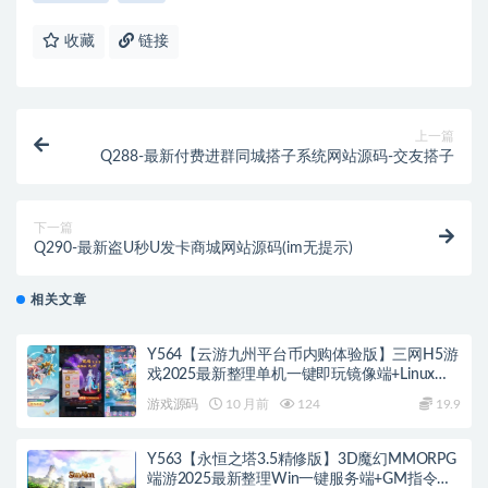
收藏
链接
上一篇
Q288-最新付费进群同城搭子系统网站源码-交友搭子
下一篇
Q290-最新盗U秒U发卡商城网站源码(im无提示)
相关文章
Y564【云游九州平台币内购体验版】三网H5游
戏2025最新整理单机一键即玩镜像端+Linux手
工服务端+管理后台+GM授权后台+教程
游戏源码
10 月前
124
19.9
Y563【永恒之塔3.5精修版】3D魔幻MMORPG
端游2025最新整理Win一键服务端+GM指令