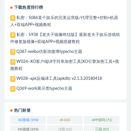
下载热度排行榜
私密：S086某个娱乐的完美运营版/代理完整+控制+机器
1
人+双端APP+视频教程
私密：S938【老夫子镜像终结版】最新老夫子娱乐游戏组
2
件修复版镜像+双端APP+视频搭建教程
Q387-weibo仿新浪微博typecho主题
3
W024–XO客户端UI字符串加密工具|XO引擎加密工具+视
4
频教程
W028–apk反编译工具(apkdb) v2.1.3.20180418
5
Q369-work展示类typecho主题
6
热门标签
3D游戏
(190)
AI
(43)
APP源码
(71)
H5游戏
(193)
Q萌
(52)
三国
(83)