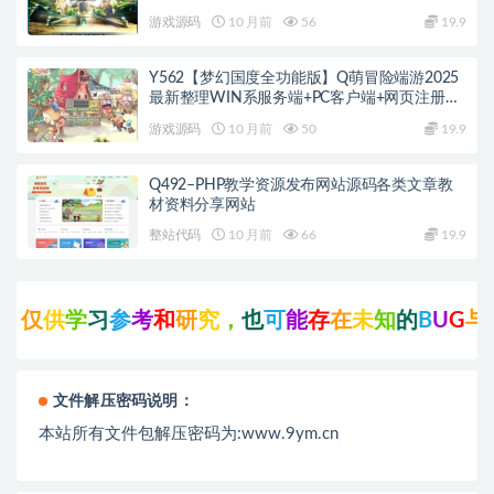
+PC客户端+教程
游戏源码
10 月前
56
19.9
Y562【梦幻国度全功能版】Q萌冒险端游2025
最新整理WIN系服务端+PC客户端+网页注册
+GM工具+GM命令+教程
游戏源码
10 月前
50
19.9
Q492–PHP教学资源发布网站源码各类文章教
材资料分享网站
整站代码
10 月前
66
19.9
仅
供
学
习
参
考
和
研
究
，
也
可
能
存
在
未
知
的
B
U
G
与
瑕
文件解压密码说明：
本站所有文件包解压密码为:www.9ym.cn