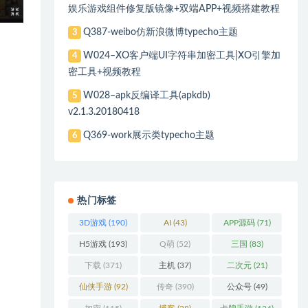
娱乐游戏组件修复版镜像+双端APP+视频搭建教程
Q387-weibo仿新浪微博typecho主题
3
W024–XO客户端UI字符串加密工具|XO引擎加
4
密工具+视频教程
W028–apk反编译工具(apkdb)
5
v2.1.3.20180418
Q369-work展示类typecho主题
6
热门标签
3D游戏
(190)
AI
(43)
APP源码
(71)
H5游戏
(193)
Q萌
(52)
三国
(83)
下载
(371)
主机
(37)
二次元
(21)
仙侠手游
(92)
传奇
(390)
公众号
(49)