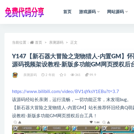
首页
游戏源码
网站源码
全部
当前位置：
首页
亲测源码
正文
声
明
Y147【新石器大冒险之宠物猎人-内置GM】
源码视频架设教程-新版多功能GM网页授权后
亲测源码
2 年前
0
361
99.9
https://www.bilibili.com/video/BV1qYksY1EBu?t=3.7
该源码经站长亲测，运行流畅，一切功能正常，末发现bug。
【新石器大冒险之宠物猎人-内置GM】站长推荐怀旧经典Q萌剧情
设教程-新版多功能GM网页授权后台工具！