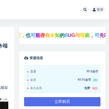
登录
，
也
可
能
存
在
未
知
的
B
U
G
与
瑕
疵
，
可
先
联
系
站
长
咨
务端
资源信息
普通
99.9金币
会员
49.95金币
5折
视频架
永久会员
免费
推荐
立即购买