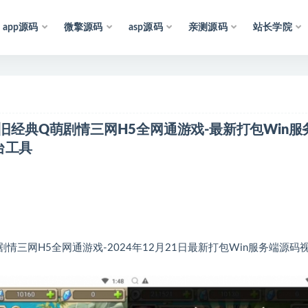
app源码
微擎源码
asp源码
亲测源码
站长学院
：
所
有
资
源
均
收
集
于
互
联
网
，
仅
供
学
习
参
考
和
研
究
怀旧经典Q萌剧情三网H5全网通游戏-最新打包Win服
台工具
三网H5全网通游戏-2024年12月21日最新打包Win服务端源码