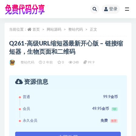
登录
全部
当前位置：
首页
网站源码
整站代码
正文
Q261-高级URL缩短器最新开心版 – 链接缩
短器，生物页面和二维码
整站代码
2 年前
0
248
99.9
资源信息
普通
99.9金币
会员
49.95金币
5折
永久会员
免费
推荐