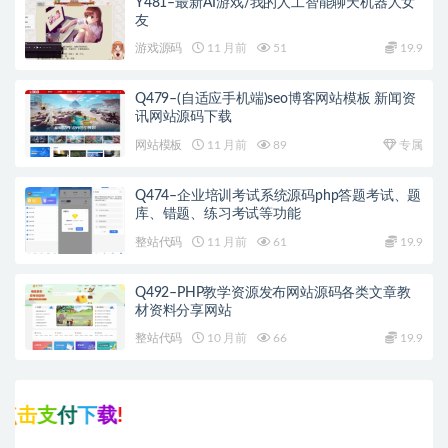
Y481–最新AI游戏/我的人工智能聊天机器人女
友
游戏源码
11 月前
51
19.9
Q479–(自适应手机端)seo博客网站模板 新闻资
讯网站源码下载
网站模板
11 月前
89
专属
Q474–企业培训考试系统源码php答题考试、题
库、错题、练习考试等功能
整站代码
11 月前
61
19.9
Q492–PHP教学资源发布网站源码各类文章教
材资料分享网站
整站代码
10 月前
66
19.9
击
支
付
下
载
!