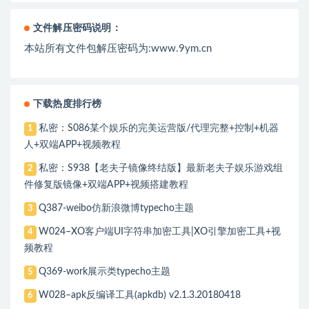
文件解压密码说明：
本站所有文件包解压密码为:www.9ym.cn
下载热度排行榜
私密：S086某个娱乐的完美运营版/代理完整+控制+机器
1
人+双端APP+视频教程
私密：S938【老夫子镜像终结版】最新老夫子娱乐游戏组
2
件修复版镜像+双端APP+视频搭建教程
Q387-weibo仿新浪微博typecho主题
3
W024–XO客户端UI字符串加密工具|XO引擎加密工具+视
4
频教程
Q369-work展示类typecho主题
5
W028–apk反编译工具(apkdb) v2.1.3.20180418
6