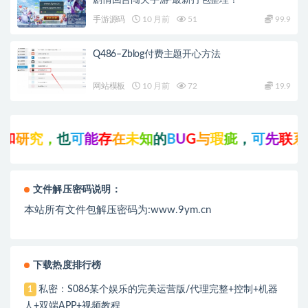
剧情回合闯关手游-最新打包整理！
手游源码
10 月前
51
99.9
Q486–Zblog付费主题开心方法
网站模板
10 月前
72
19.9
和
研
究
，
也
可
能
存
在
未
知
的
B
U
G
与
瑕
疵
，
可
先
联
系
站
文件解压密码说明：
本站所有文件包解压密码为:www.9ym.cn
下载热度排行榜
私密：S086某个娱乐的完美运营版/代理完整+控制+机器
1
人+双端APP+视频教程