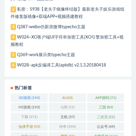
私密：S938【老夫子镜像终结版】最新老夫子娱乐游戏组
2
件修复版镜像+双端APP+视频搭建教程
Q387-weibo仿新浪微博typecho主题
3
W024–XO客户端UI字符串加密工具|XO引擎加密工具+视
4
频教程
Q369-work展示类typecho主题
5
W028–apk反编译工具(apkdb) v2.1.3.20180418
6
热门标签
3D游戏
(190)
AI
(43)
APP源码
(71)
H5游戏
(193)
Q萌
(52)
三国
(83)
下载
(371)
主机
(37)
二次元
(21)
仙侠手游
(92)
传奇
(390)
公众号
(49)