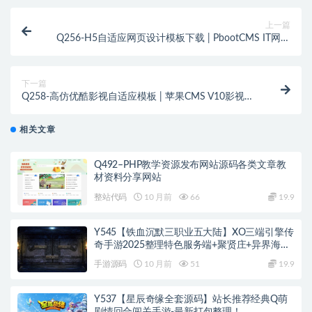
上一篇
Q256-H5自适应网页设计模板下载 | PbootCMS IT网络
公司网站建设源码
下一篇
Q258-高仿优酷影视自适应模板 | 苹果CMS V10影视网
站模板下载
相关文章
Q492–PHP教学资源发布网站源码各类文章教
材资料分享网站
整站代码
10 月前
66
19.9
Y545【铁血沉默三职业五大陆】XO三端引擎传
奇手游2025整理特色服务端+聚贤庄+异界海岛
+北方雪原+西部沙漠
手游源码
10 月前
51
19.9
Y537【星辰奇缘全套源码】站长推荐经典Q萌