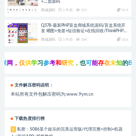
+二套源码
商城源码
1 年前
251
99.9
Q378-最新PHP盲盒商城系统源码/盲盒系统开
发 晒图+免签+短信验证+在线回收/ThinkPHP框
架
商城源码
1 年前
184
26.6
网
，
仅
供
学
习
参
考
和
研
究
，
也
可
能
存
在
未
知
的
B
U
G
文件解压密码说明：
本站所有文件包解压密码为:www.9ym.cn
下载热度排行榜
私密：S086某个娱乐的完美运营版/代理完整+控制+机器
1