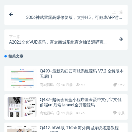
上一篇
S006神武雷霆高爆修复版，支持H5，可做成APP游戏
最新整理Linux手工服务端+授权后台
下一篇
A2021全套VUE源码，盲盒商城系统盲盒抽奖源码盲盒
H5小程序VUE源码
相关文章
Q490–最新彩虹云商城系统源码 V7.2 全解版本
无后门
商城源码
10 月前
50
19.9
Q482–超玩会盲盒小程序砸金蛋带支付宝支付,
前端uni后端Laravel,全开源源码
商城源码
11 月前
76
专属
Q412-JAVA版 TikTok 海外商城系统搭建教程