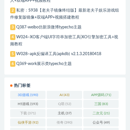
人+双端APP+视频教程
私密：S938【老夫子镜像终结版】最新老夫子娱乐游戏组
2
件修复版镜像+双端APP+视频搭建教程
Q387-weibo仿新浪微博typecho主题
3
W024–XO客户端UI字符串加密工具|XO引擎加密工具+视
4
频教程
W028–apk反编译工具(apkdb) v2.1.3.20180418
5
Q369-work展示类typecho主题
6
热门标签
3D游戏
(190)
AI
(43)
APP源码
(71)
H5游戏
(193)
Q萌
(52)
三国
(83)
下载
(371)
主机
(37)
二次元
(21)
仙侠手游
(92)
传奇
(390)
公众号
(49)