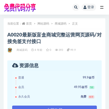
登录
全部
当前位置：
首页
网站源码
商城源码
正文
A0020最新版盲盒商城完整运营网页源码/对
接免签支付接口
商城源码
4 年前
0
393
99.9
资源信息
普通
99.9金币
会员
49.95金币
5折
永久会员
免费
推荐