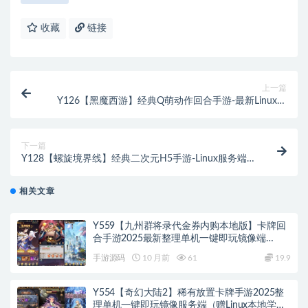
收藏
链接
上一篇
Y126【黑魔西游】经典Q萌动作回合手游-最新Linux服
务端源码+GM网页工具
下一篇
Y128【螺旋境界线】经典二次元H5手游-Linux服务端
源码教程，多功能CDK后台！
相关文章
Y559【九州群将录代金券内购本地版】卡牌回
合手游2025最新整理单机一键即玩镜像端
+Linux手工服务端+本地资源包+GM授权后台
手游源码
10 月前
61
19.9
+教程
Y554【奇幻大陆2】稀有放置卡牌手游2025整
理单机一键即玩镜像服务端（赠Linux本地学习