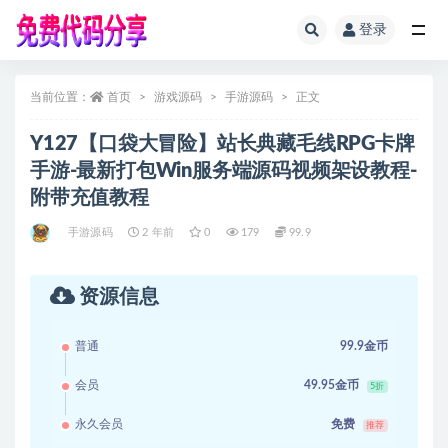
登录
全部
当前位置：
首页
游戏源码
手游源码
正文
Y127【口袋大冒险】站长典藏毛线RPG卡牌
手游-最新打包Win服务端源码视频架设教程-
附带充值教程
手游源码
2 年前
0
179
99.9
资源信息
普通
99.9金币
会员
49.95金币
5折
永久会员
免费
推荐