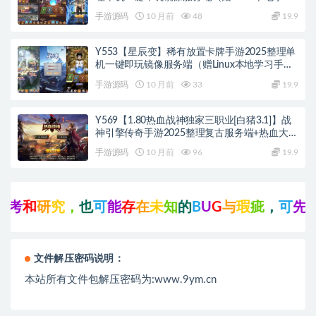
手工端+GM物品后台+教程）
手游源码
10 月前
48
19.9
Y553【星辰变】稀有放置卡牌手游2025整理单
机一键即玩镜像服务端（赠Linux本地学习手工
端+GM物品后台+教程）
手游源码
10 月前
33
19.9
Y569【1.80热血战神独家三职业[白猪3.1]】战
神引擎传奇手游2025整理复古服务端+热血大陆
+蛮荒大陆+黄金大陆
手游源码
10 月前
96
19.9
研
究
，
也
可
能
存
在
未
知
的
B
U
G
与
瑕
疵
，
可
先
联
系
站
长
文件解压密码说明：
本站所有文件包解压密码为:www.9ym.cn