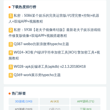
下载热度排行榜
私密：S086某个娱乐的完美运营版/代理完整+控制+机器
1
人+双端APP+视频教程
私密：S938【老夫子镜像终结版】最新老夫子娱乐游戏组
2
件修复版镜像+双端APP+视频搭建教程
Q387-weibo仿新浪微博typecho主题
3
W024–XO客户端UI字符串加密工具|XO引擎加密工具+视
4
频教程
W028–apk反编译工具(apkdb) v2.1.3.20180418
5
Q369-work展示类typecho主题
6
热门标签
3D游戏
(190)
AI
(43)
APP源码
(71)
H5游戏
(193)
Q萌
(52)
三国
(83)