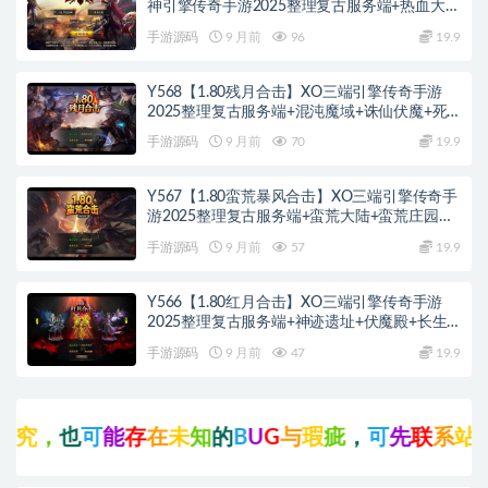
神引擎传奇手游2025整理复古服务端+热血大陆
+蛮荒大陆+黄金大陆
手游源码
9 月前
96
19.9
Y568【1.80残月合击】XO三端引擎传奇手游
2025整理复古服务端+混沌魔域+诛仙伏魔+死
亡空间
手游源码
9 月前
70
19.9
Y567【1.80蛮荒暴风合击】XO三端引擎传奇手
游2025整理复古服务端+蛮荒大陆+蛮荒庄园
+蛮荒战场
手游源码
9 月前
57
19.9
Y566【1.80红月合击】XO三端引擎传奇手游
2025整理复古服务端+神迹遗址+伏魔殿+长生
殿
手游源码
9 月前
47
19.9
，
也
可
能
存
在
未
知
的
B
U
G
与
瑕
疵
，
可
先
联
系
站
长
咨