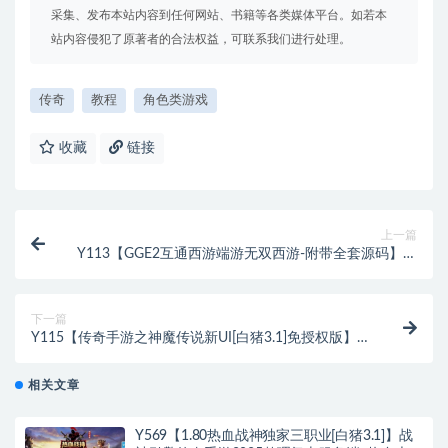
采集、发布本站内容到任何网站、书籍等各类媒体平台。如若本
站内容侵犯了原著者的合法权益，可联系我们进行处理。
传奇
教程
角色类游戏
收藏
链接
上一篇
Y113【GGE2互通西游端游无双西游-附带全套源码】角
色扮演类剧情回合端游-Win服务端源码架设教程-全套
源码-配套完整PC客户端-安卓
下一篇
Y115【传奇手游之神魔传说新UI[白猪3.1]免授权版】经
典单职业复古特色战神引擎传奇手游-打包Win服务端源
码视频架设教程-王者峡谷+楼兰遗迹+铜锣湾-新版GM
相关文章
多功能网页授权物品后台-GM直冲网页后台-安卓苹果
IOS双端版本
Y569【1.80热血战神独家三职业[白猪3.1]】战