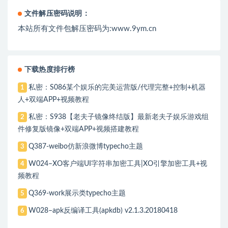
文件解压密码说明：
本站所有文件包解压密码为:www.9ym.cn
下载热度排行榜
私密：S086某个娱乐的完美运营版/代理完整+控制+机器
1
人+双端APP+视频教程
私密：S938【老夫子镜像终结版】最新老夫子娱乐游戏组
2
件修复版镜像+双端APP+视频搭建教程
Q387-weibo仿新浪微博typecho主题
3
W024–XO客户端UI字符串加密工具|XO引擎加密工具+视
4
频教程
Q369-work展示类typecho主题
5
W028–apk反编译工具(apkdb) v2.1.3.20180418
6