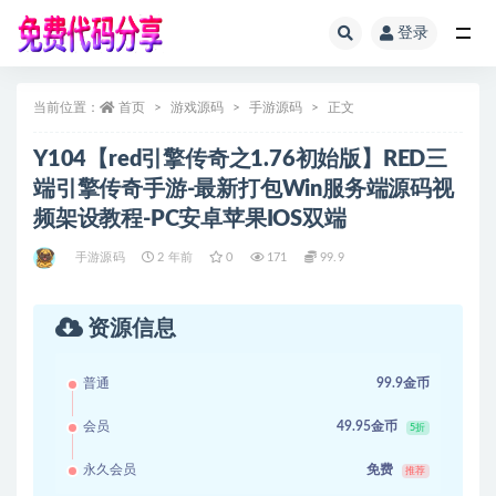
登录
全部
当前位置：
首页
游戏源码
手游源码
正文
Y104【red引擎传奇之1.76初始版】RED三
端引擎传奇手游-最新打包Win服务端源码视
频架设教程-PC安卓苹果IOS双端
手游源码
2 年前
0
171
99.9
资源信息
普通
99.9金币
会员
49.95金币
5折
永久会员
免费
推荐