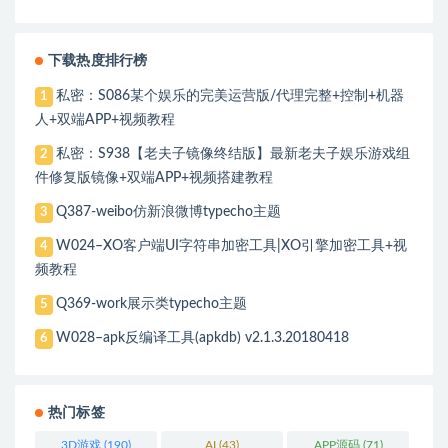
下载热度排行榜
私密：S086某个娱乐的完美运营版/代理完整+控制+机器
1
人+双端APP+视频教程
私密：S938【老夫子镜像终结版】最新老夫子娱乐游戏组
2
件修复版镜像+双端APP+视频搭建教程
Q387-weibo仿新浪微博typecho主题
3
W024–XO客户端UI字符串加密工具|XO引擎加密工具+视
4
频教程
Q369-work展示类typecho主题
5
W028–apk反编译工具(apkdb) v2.1.3.20180418
6
热门标签
3D游戏
(190)
AI
(43)
APP源码
(71)