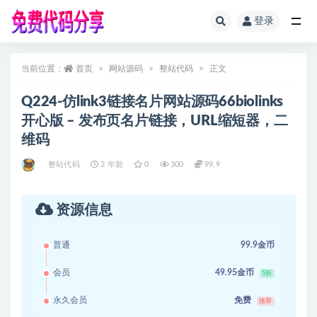
登录
全部
当前位置：
首页
网站源码
整站代码
正文
Q224-仿link3链接名片网站源码66biolinks
开心版 – 发布页名片链接，URL缩短器，二
维码
整站代码
2 年前
0
300
99.9
资源信息
普通
99.9金币
会员
49.95金币
5折
永久会员
免费
推荐