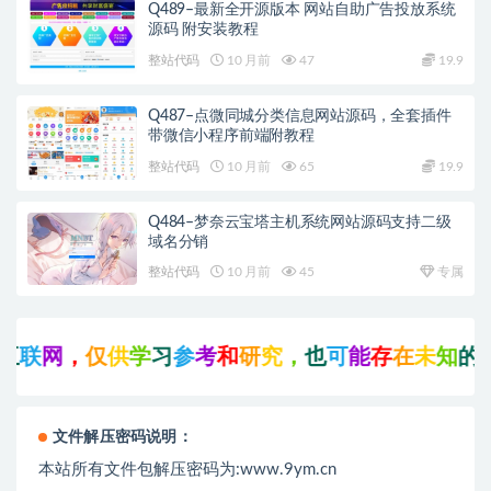
Q489–最新全开源版本 网站自助广告投放系统
源码 附安装教程
整站代码
10 月前
47
19.9
Q487–点微同城分类信息网站源码，全套插件
带微信小程序前端附教程
整站代码
10 月前
65
19.9
Q484–梦奈云宝塔主机系统网站源码支持二级
域名分销
整站代码
10 月前
45
专属
联
网
，
仅
供
学
习
参
考
和
研
究
，
也
可
能
存
在
未
知
的
B
U
G
文件解压密码说明：
本站所有文件包解压密码为:www.9ym.cn