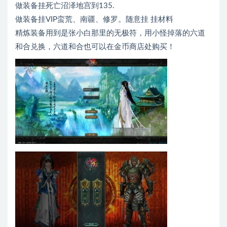
做装备挂死亡沼泽地宫到135.
做装备挂VIP蛮荒、南疆、修罗。随意挂 挂材料
精炼装备用到是张小白那里的无极符，用小怪掉落的六道
和合兑换，六道和合也可以在金币商店处购买！