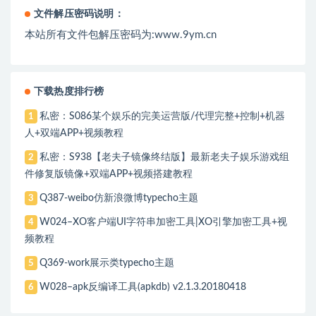
文件解压密码说明：
本站所有文件包解压密码为:www.9ym.cn
下载热度排行榜
私密：S086某个娱乐的完美运营版/代理完整+控制+机器
1
人+双端APP+视频教程
私密：S938【老夫子镜像终结版】最新老夫子娱乐游戏组
2
件修复版镜像+双端APP+视频搭建教程
Q387-weibo仿新浪微博typecho主题
3
W024–XO客户端UI字符串加密工具|XO引擎加密工具+视
4
频教程
Q369-work展示类typecho主题
5
W028–apk反编译工具(apkdb) v2.1.3.20180418
6