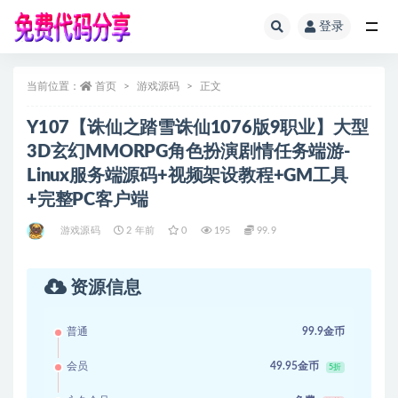
登录
全部
当前位置：
首页
游戏源码
正文
Y107【诛仙之踏雪诛仙1076版9职业】大型
3D玄幻MMORPG角色扮演剧情任务端游-
Linux服务端源码+视频架设教程+GM工具
+完整PC客户端
游戏源码
2 年前
0
195
99.9
资源信息
普通
99.9金币
会员
49.95金币
5折