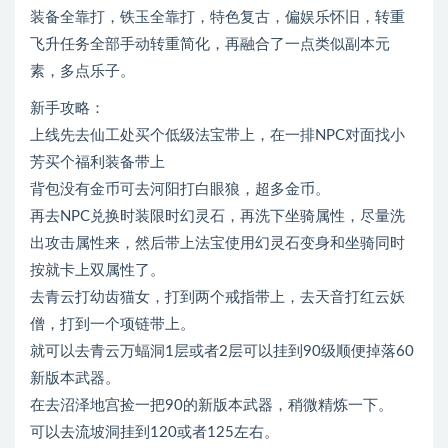
装备全靠打，铁玉全靠打，特色复古，偏娱乐怀旧，转重
飞升任务全部手动转重简化，再融合了一点类似副本元
素，多点乐子。
新手攻略：
上线先去仙工处买个低级法宝带上，在一排NPC对面找小
芳买个福利装备带上
背包没有金币可去河阳打白眼狼，超多金币。
再去NPC兑换时装限时幻灵石，再洗下坐骑属性，尽量洗
出攻击属性来，然后带上法宝使用幻灵石变身和坐骑同时
按就卡上双属性了。
去青云打幼齿猫女，打到两个戒指带上，去天音打红云妖
僧，打到一个项链带上。
就可以去青云万蝠洞1层或者2层可以挂到90级顺便掉落60
新版本武器。
在去沼泽地宫捡一把90的新版本武器，稍微精炼一下。
可以去流坡洞挂到120或者125左右。