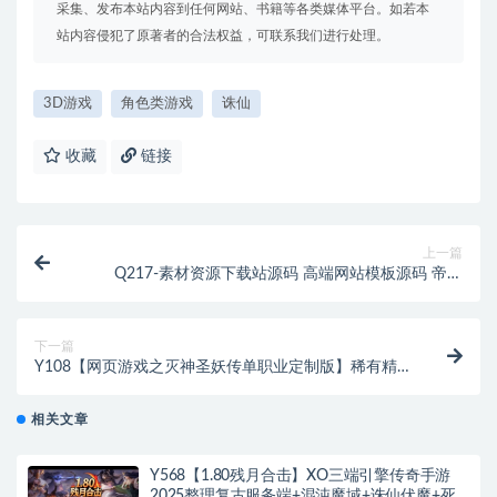
采集、发布本站内容到任何网站、书籍等各类媒体平台。如若本
站内容侵犯了原著者的合法权益，可联系我们进行处理。
3D游戏
角色类游戏
诛仙
收藏
链接
上一篇
Q217-素材资源下载站源码 高端网站模板源码 帝国
CMS7.5 仿模板堂柒喜模板建站网
下一篇
Y108【网页游戏之灭神圣妖传单职业定制版】稀有精
品传奇页游-最新整理-打包Linux服务端源码架设教程-
GM后台-微端
相关文章
Y568【1.80残月合击】XO三端引擎传奇手游
2025整理复古服务端+混沌魔域+诛仙伏魔+死