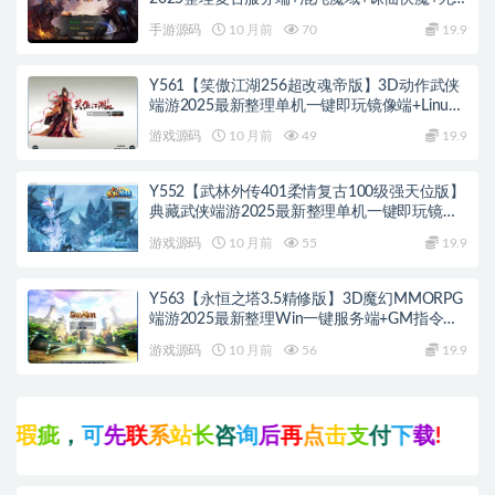
亡空间
手游源码
10 月前
70
19.9
Y561【笑傲江湖256超改魂帝版】3D动作武侠
端游2025最新整理单机一键即玩镜像端+Linux
手工服务端+网页注册+GM工具+GM命令+PC客
游戏源码
10 月前
49
19.9
户端+教程
Y552【武林外传401柔情复古100级强天位版】
典藏武侠端游2025最新整理单机一键即玩镜像
端+Linux手工服务端+网页注册+GM工具+PC客
游戏源码
10 月前
55
19.9
户端+详细搭建教程
Y563【永恒之塔3.5精修版】3D魔幻MMORPG
端游2025最新整理Win一键服务端+GM指令
+PC客户端+教程
游戏源码
10 月前
56
19.9
，
可
先
联
系
站
长
咨
询
后
再
点
击
支
付
下
载
!