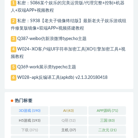
私密：S086某个娱乐的完美运营版/代理完整+控制+机器
1
人+双端APP+视频教程
私密：S938【老夫子镜像终结版】最新老夫子娱乐游戏组
2
件修复版镜像+双端APP+视频搭建教程
Q387-weibo仿新浪微博typecho主题
3
W024–XO客户端UI字符串加密工具|XO引擎加密工具+视
4
频教程
Q369-work展示类typecho主题
5
W028–apk反编译工具(apkdb) v2.1.3.20180418
6
热门标签
3D游戏
(190)
AI
(43)
APP源码
(71)
H5游戏
(193)
Q萌
(52)
三国
(83)
下载
(371)
主机
(37)
二次元
(21)