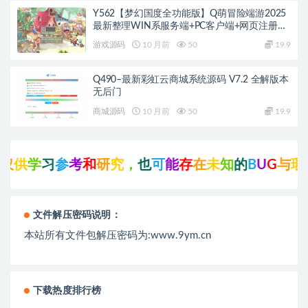
Y562【梦幻国度全功能版】Q萌冒险端游2025
最新整理WIN系服务端+PC客户端+网页注册
+GM工具+GM命令+教程
游戏源码
10 月前
50
19.9
Q490–最新彩虹云商城系统源码 V7.2 全解版本
无后门
商城源码
10 月前
50
19.9
供
学
习
参
考
和
研
究
，
也
可
能
存
在
未
知
的
B
U
G
与
瑕
疵
文件解压密码说明：
本站所有文件包解压密码为:www.9ym.cn
下载热度排行榜