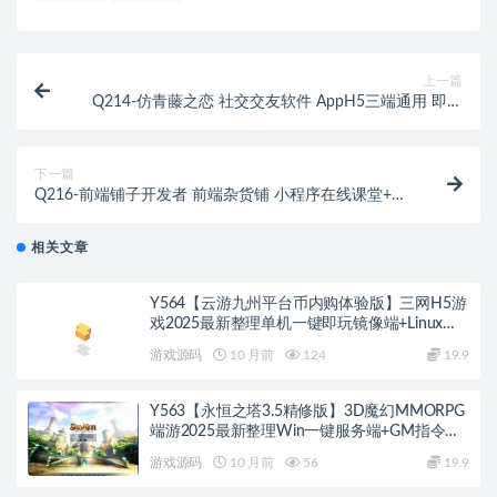
上一篇
Q214-仿青藤之恋 社交交友软件 AppH5三端通用 即时
通讯聊天微信小程序
下一篇
Q216-前端铺子开发者 前端杂货铺 小程序在线课堂+工
具组件小程序uniapp移动端
相关文章
Y564【云游九州平台币内购体验版】三网H5游
戏2025最新整理单机一键即玩镜像端+Linux手
工服务端+管理后台+GM授权后台+教程
游戏源码
10 月前
124
19.9
Y563【永恒之塔3.5精修版】3D魔幻MMORPG
端游2025最新整理Win一键服务端+GM指令
+PC客户端+教程
游戏源码
10 月前
56
19.9