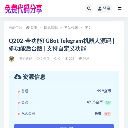
登录
全部
当前位置：
首页
网站源码
整站代码
正文
Q202-全功能TGBot Telegram机器人源码 |
多功能后台版 | 支持自定义功能
整站代码
2 年前
0
205
99.9
资源信息
普通
99.9金币
会员
49.95金币
5折
永久会员
免费
推荐