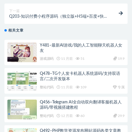
完整PC客户端-GM命令-详细外网教程
下一篇
Q203-知识付费小程序源码（独立版+H5端+百度+快手
+三级分销+内容合集）
相关文章
Y481–最新AI游戏/我的人工智能聊天机器人女
友
游戏源码
11 月前
51
19.9
Q478–TG个人发卡机器人系统源码/支持双语
言/二次开发版本
整站代码
11 月前
109
专属
Q456–Telegram AI全自动双向翻译客服机器人
源码/带视频搭建教程
整站代码
12 月前
60
29.9
Q492–PHP教学资源发布网站源码各类文章教