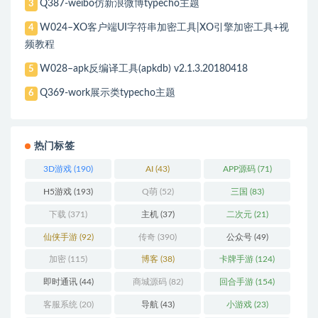
Q387-weibo仿新浪微博typecho主题
3
W024–XO客户端UI字符串加密工具|XO引擎加密工具+视
4
频教程
W028–apk反编译工具(apkdb) v2.1.3.20180418
5
Q369-work展示类typecho主题
6
热门标签
3D游戏
(190)
AI
(43)
APP源码
(71)
H5游戏
(193)
Q萌
(52)
三国
(83)
下载
(371)
主机
(37)
二次元
(21)
仙侠手游
(92)
传奇
(390)
公众号
(49)
加密
(115)
博客
(38)
卡牌手游
(124)
即时通讯
(44)
商城源码
(82)
回合手游
(154)
客服系统
(20)
导航
(43)
小游戏
(23)