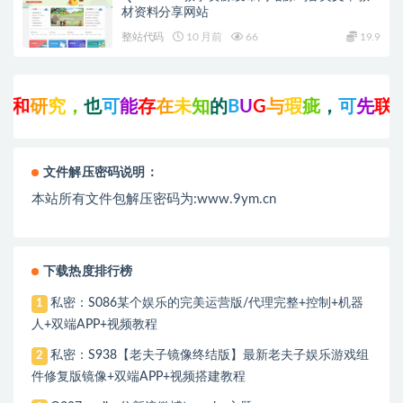
材资料分享网站
整站代码
10 月前
66
19.9
和
研
究
，
也
可
能
存
在
未
知
的
B
U
G
与
瑕
疵
，
可
先
联
系
文件解压密码说明：
本站所有文件包解压密码为:www.9ym.cn
下载热度排行榜
私密：S086某个娱乐的完美运营版/代理完整+控制+机器
1
人+双端APP+视频教程
私密：S938【老夫子镜像终结版】最新老夫子娱乐游戏组
2
件修复版镜像+双端APP+视频搭建教程