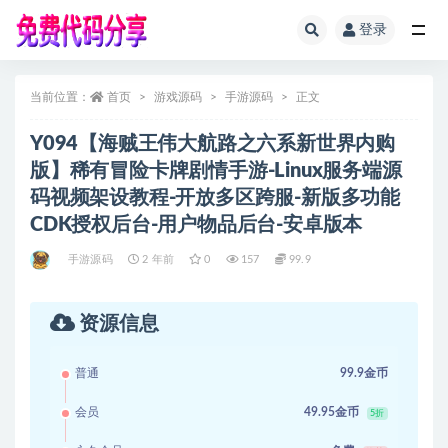
登录
全部
当前位置：
首页
游戏源码
手游源码
正文
Y094【海贼王伟大航路之六系新世界内购
版】稀有冒险卡牌剧情手游-Linux服务端源
码视频架设教程-开放多区跨服-新版多功能
CDK授权后台-用户物品后台-安卓版本
手游源码
2 年前
0
157
99.9
资源信息
普通
99.9金币
会员
49.95金币
5折