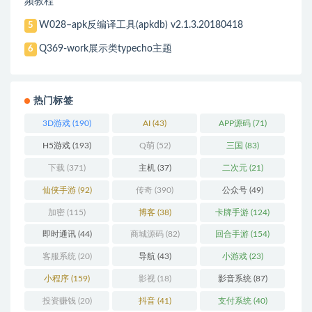
频教程
W028–apk反编译工具(apkdb) v2.1.3.20180418
5
Q369-work展示类typecho主题
6
热门标签
3D游戏
(190)
AI
(43)
APP源码
(71)
H5游戏
(193)
Q萌
(52)
三国
(83)
下载
(371)
主机
(37)
二次元
(21)
仙侠手游
(92)
传奇
(390)
公众号
(49)
加密
(115)
博客
(38)
卡牌手游
(124)
即时通讯
(44)
商城源码
(82)
回合手游
(154)
客服系统
(20)
导航
(43)
小游戏
(23)
小程序
(159)
影视
(18)
影音系统
(87)
投资赚钱
(20)
抖音
(41)
支付系统
(40)