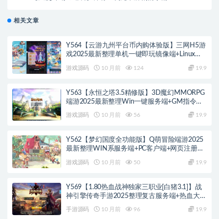
Linux服务端源码视频架设教程-开放多区跨服-新版多功
能CDK授权后台-用户物品后台-安卓版本
相关文章
Y564【云游九州平台币内购体验版】三网H5游
戏2025最新整理单机一键即玩镜像端+Linux手
工服务端+管理后台+GM授权后台+教程
游戏源码
10 月前
124
19.9
Y563【永恒之塔3.5精修版】3D魔幻MMORPG
端游2025最新整理Win一键服务端+GM指令
+PC客户端+教程
游戏源码
10 月前
56
19.9
Y562【梦幻国度全功能版】Q萌冒险端游2025
最新整理WIN系服务端+PC客户端+网页注册
+GM工具+GM命令+教程
游戏源码
10 月前
50
19.9
Y569【1.80热血战神独家三职业[白猪3.1]】战
神引擎传奇手游2025整理复古服务端+热血大陆
+蛮荒大陆+黄金大陆
手游源码
10 月前
96
19.9