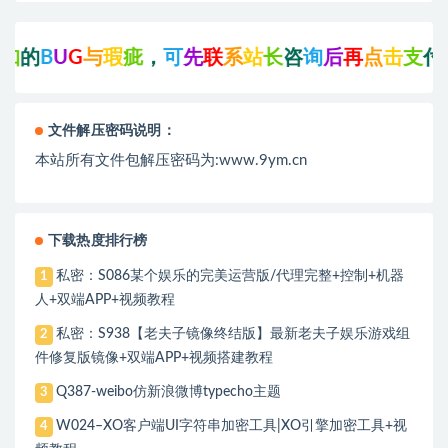
G
与
瑕
疵
，
可
先
联
系
站
长
咨
询
后
再
点
击
支
付
下
载
!
文件解压密码说明：
本站所有文件包解压密码为:www.9ym.cn
下载热度排行榜
私密：S086某个娱乐的完美运营版/代理完整+控制+机器
1
人+双端APP+视频教程
私密：S938【老夫子镜像终结版】最新老夫子娱乐游戏组
2
件修复版镜像+双端APP+视频搭建教程
Q387-weibo仿新浪微博typecho主题
3
W024–XO客户端UI字符串加密工具|XO引擎加密工具+视
4