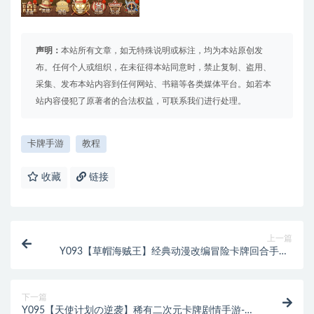
声明：
本站所有文章，如无特殊说明或标注，均为本站原创发
布。任何个人或组织，在未征得本站同意时，禁止复制、盗用、
采集、发布本站内容到任何网站、书籍等各类媒体平台。如若本
站内容侵犯了原著者的合法权益，可联系我们进行处理。
卡牌手游
教程
收藏
链接
上一篇
Y093【草帽海贼王】经典动漫改编冒险卡牌回合手游-
Win服务端源码+详细架设教程-本地注册-充值后台-安
卓版本
下一篇
Y095【天使计划の逆袭】稀有二次元卡牌剧情手游-