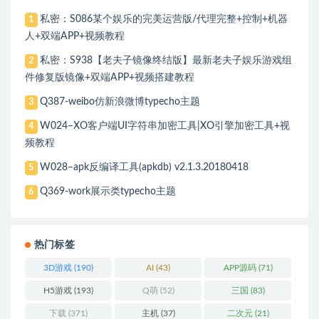
私密：S086某个娱乐的完美运营版/代理完整+控制+机器
1
人+双端APP+视频教程
私密：S938【老夫子镜像终结版】最新老夫子娱乐游戏组
2
件修复版镜像+双端APP+视频搭建教程
Q387-weibo仿新浪微博typecho主题
3
W024–XO客户端UI字符串加密工具|XO引擎加密工具+视
4
频教程
W028–apk反编译工具(apkdb) v2.1.3.20180418
5
Q369-work展示类typecho主题
6
热门标签
3D游戏
(190)
AI
(43)
APP源码
(71)
H5游戏
(193)
Q萌
(52)
三国
(83)
下载
(371)
主机
(37)
二次元
(21)