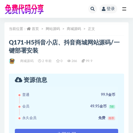
登录
全部
当前位置：
首页
网站源码
商城源码
正文
Q171-H5抖音小店、抖音商城网站源码/一
键部署安装
商城源码
2 年前
0
266
99.9
资源信息
普通
99.9金币
会员
49.95金币
5折
永久会员
免费
推荐