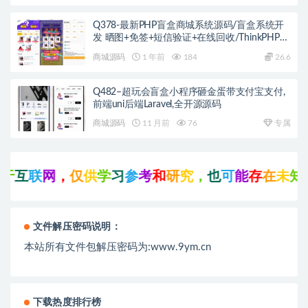
Q378-最新PHP盲盒商城系统源码/盲盒系统开
发 晒图+免签+短信验证+在线回收/ThinkPHP框
架
商城源码
1 年前
184
26.6
Q482–超玩会盲盒小程序砸金蛋带支付宝支付,
前端uni后端Laravel,全开源源码
商城源码
11 月前
76
专属
互
联
网
，
仅
供
学
习
参
考
和
研
究
，
也
可
能
存
在
未
知
的
文件解压密码说明：
本站所有文件包解压密码为:www.9ym.cn
下载热度排行榜