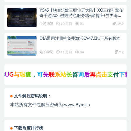
Y545【铁血沉默三职业五大陆】XO三端引擎传
奇手游2025整理特色服务端+聚贤庄+异界海岛
+北方雪原+西部沙漠
手游源码
10 月前
51
19.9
E4A通用注册机免费激活EA47.0以下所有版本
站长学院
11 月前
84
9.9
U
G
与
瑕
疵
，
可
先
联
系
站
长
咨
询
后
再
点
击
支
付
下
载
!
文件解压密码说明：
本站所有文件包解压密码为:www.9ym.cn
下载热度排行榜