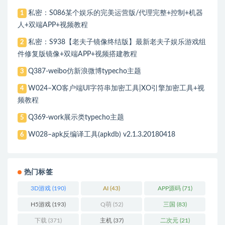
私密：S086某个娱乐的完美运营版/代理完整+控制+机器
1
人+双端APP+视频教程
私密：S938【老夫子镜像终结版】最新老夫子娱乐游戏组
2
件修复版镜像+双端APP+视频搭建教程
Q387-weibo仿新浪微博typecho主题
3
W024–XO客户端UI字符串加密工具|XO引擎加密工具+视
4
频教程
Q369-work展示类typecho主题
5
W028–apk反编译工具(apkdb) v2.1.3.20180418
6
热门标签
3D游戏
(190)
AI
(43)
APP源码
(71)
H5游戏
(193)
Q萌
(52)
三国
(83)
下载
(371)
主机
(37)
二次元
(21)