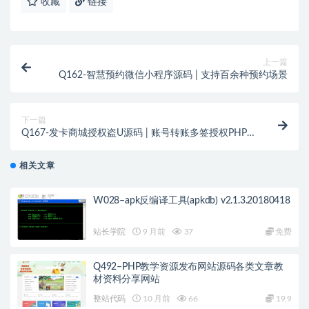
收藏
链接
上一篇
Q162-智慧预约微信小程序源码 | 支持百余种预约场景
下一篇
Q167-发卡商城授权盗U源码 | 账号转账多签授权PHP
源码 | TRX多重签名授权修复版 | 修复小bug
相关文章
W028–apk反编译工具(apkdb) v2.1.3.20180418
站长学院
9 月前
37
免费
Q492–PHP教学资源发布网站源码各类文章教
材资料分享网站
整站代码
10 月前
66
19.9