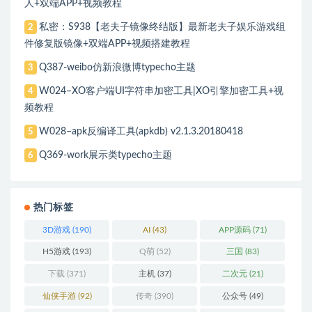
人+双端APP+视频教程
私密：S938【老夫子镜像终结版】最新老夫子娱乐游戏组
2
件修复版镜像+双端APP+视频搭建教程
Q387-weibo仿新浪微博typecho主题
3
W024–XO客户端UI字符串加密工具|XO引擎加密工具+视
4
频教程
W028–apk反编译工具(apkdb) v2.1.3.20180418
5
Q369-work展示类typecho主题
6
热门标签
3D游戏
(190)
AI
(43)
APP源码
(71)
H5游戏
(193)
Q萌
(52)
三国
(83)
下载
(371)
主机
(37)
二次元
(21)
仙侠手游
(92)
传奇
(390)
公众号
(49)