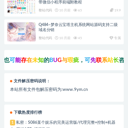
带微信小程序前端附教程
整站代码
10 月前
65
19.9
Q484–梦奈云宝塔主机系统网站源码支持二级
域名分销
整站代码
10 月前
45
专属
也
可
能
存
在
未
知
的
B
U
G
与
瑕
疵
，
可
先
联
系
站
长
咨
询
后
文件解压密码说明：
本站所有文件包解压密码为:www.9ym.cn
下载热度排行榜
私密：S086某个娱乐的完美运营版/代理完整+控制+机器
1