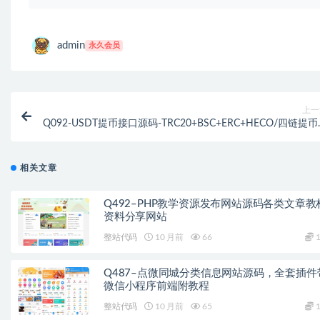
admin
永久会员
上一
Q092-USDT提币接口源码-TRC20+BSC+ERC+HECO/四链提
账接口/PHP全开
相关文章
Q492–PHP教学资源发布网站源码各类文章教
资料分享网站
整站代码
10 月前
66
1
Q487–点微同城分类信息网站源码，全套插件
微信小程序前端附教程
整站代码
10 月前
65
1