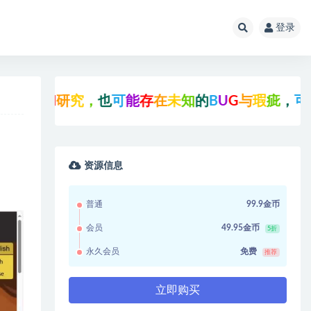
登录
和
研
究
，
也
可
能
存
在
未
知
的
B
U
G
与
瑕
疵
，
可
先
联
系
资源信息
普通
99.9金币
会员
49.95金币
5折
永久会员
免费
推荐
立即购买