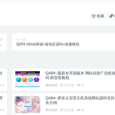
收藏
篇
下一篇
币转
Q094-tiktok商城+落地页源码+搭建教程
源
材
Q489–最新全开源版本 网站自助广告投
码 附安装教程
9.9
整站代码
10 月前
47
带
Q484–梦奈云宝塔主机系统网站源码支
名分销
9.9
整站代码
10 月前
45