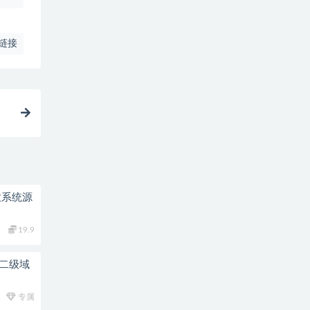
链接
放系统源
19.9
持二级域
专属