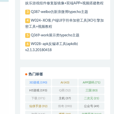
娱乐游戏组件修复版镜像+双端APP+视频搭建教程
Q387-weibo仿新浪微博typecho主题
3
W024–XO客户端UI字符串加密工具|XO引擎加
4
密工具+视频教程
Q369-work展示类typecho主题
5
W028–apk反编译工具(apkdb)
6
v2.1.3.20180418
热门标签
3D游戏
(190)
AI
(43)
APP源码
(71)
H5游戏
(193)
Q萌
(52)
三国
(83)
下载
(371)
主机
(37)
二次元
(21)
仙侠手游
(92)
传奇
(390)
公众号
(49)