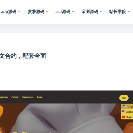
app源码
微擎源码
asp源码
亲测源码
站长学院
声
明
：
所
有
资
源
均
收
集
于
互
联
网
，
仅
供
学
习
参
考
套铭文合约，配套全面