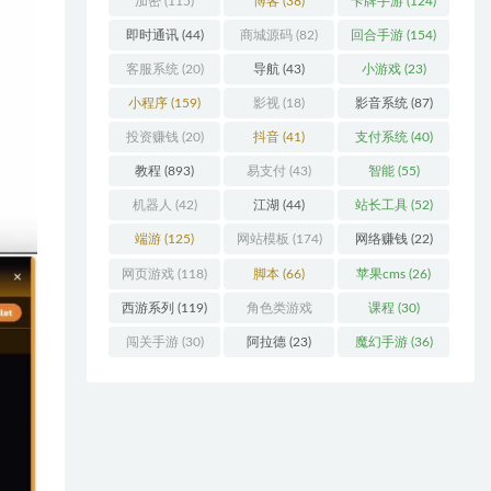
加密
(115)
博客
(38)
卡牌手游
(124)
即时通讯
(44)
商城源码
(82)
回合手游
(154)
客服系统
(20)
导航
(43)
小游戏
(23)
小程序
(159)
影视
(18)
影音系统
(87)
投资赚钱
(20)
抖音
(41)
支付系统
(40)
教程
(893)
易支付
(43)
智能
(55)
机器人
(42)
江湖
(44)
站长工具
(52)
端游
(125)
网站模板
(174)
网络赚钱
(22)
网页游戏
(118)
脚本
(66)
苹果cms
(26)
西游系列
(119)
角色类游戏
课程
(30)
(306)
闯关手游
(30)
阿拉德
(23)
魔幻手游
(36)