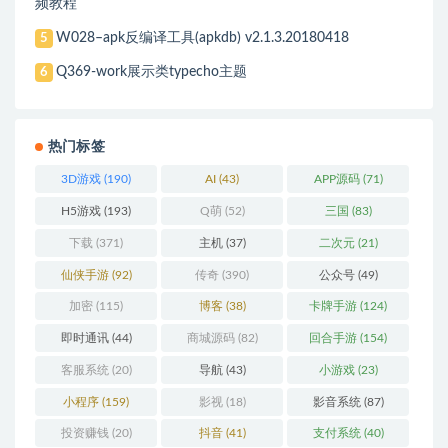
频教程
W028–apk反编译工具(apkdb) v2.1.3.20180418
5
Q369-work展示类typecho主题
6
热门标签
3D游戏
(190)
AI
(43)
APP源码
(71)
H5游戏
(193)
Q萌
(52)
三国
(83)
下载
(371)
主机
(37)
二次元
(21)
仙侠手游
(92)
传奇
(390)
公众号
(49)
加密
(115)
博客
(38)
卡牌手游
(124)
即时通讯
(44)
商城源码
(82)
回合手游
(154)
客服系统
(20)
导航
(43)
小游戏
(23)
小程序
(159)
影视
(18)
影音系统
(87)
投资赚钱
(20)
抖音
(41)
支付系统
(40)