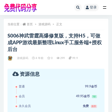
登录
全部
当前位置：
首页
游戏源码
正文
S006神武雷霆高爆修复版，支持H5，可做
成APP游戏最新整理Linux手工服务端+授权
后台
游戏源码
4 年前
0
299
99.9
资源信息
普通
99.9金币
会员
49.95金币
5折
永久会员
免费
推荐