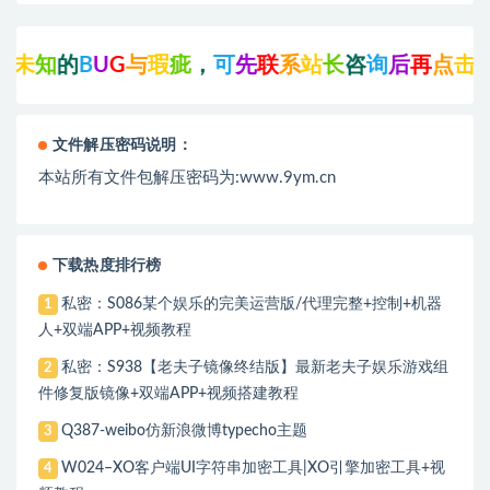
瑕
疵
，
可
先
联
系
站
长
咨
询
后
再
点
击
支
付
下
载
!
文件解压密码说明：
本站所有文件包解压密码为:www.9ym.cn
下载热度排行榜
私密：S086某个娱乐的完美运营版/代理完整+控制+机器
1
人+双端APP+视频教程
私密：S938【老夫子镜像终结版】最新老夫子娱乐游戏组
2
件修复版镜像+双端APP+视频搭建教程
Q387-weibo仿新浪微博typecho主题
3
W024–XO客户端UI字符串加密工具|XO引擎加密工具+视
4