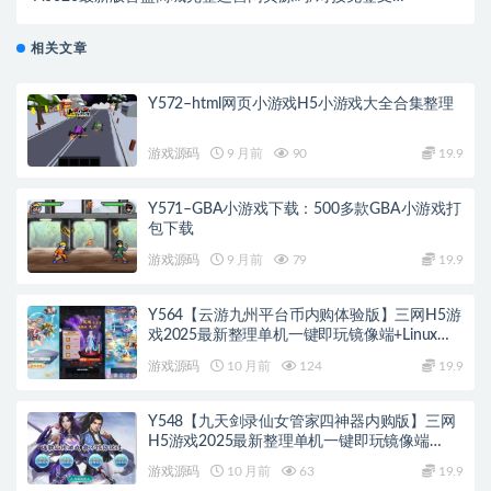
付接口
相关文章
Y572–html网页小游戏H5小游戏大全合集整理
游戏源码
9 月前
90
19.9
Y571–GBA小游戏下载：500多款GBA小游戏打
包下载
游戏源码
9 月前
79
19.9
Y564【云游九州平台币内购体验版】三网H5游
戏2025最新整理单机一键即玩镜像端+Linux手
工服务端+管理后台+GM授权后台+教程
游戏源码
10 月前
124
19.9
Y548【九天剑录仙女管家四神器内购版】三网
H5游戏2025最新整理单机一键即玩镜像端
+Linux手工服务端+管理后台+GM授权后台+教
游戏源码
10 月前
63
19.9
程