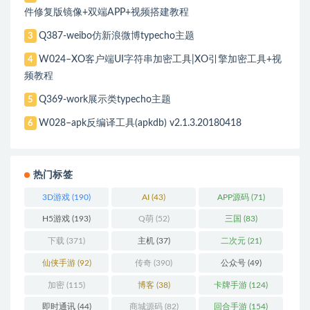
件修复版镜像+双端APP+视频搭建教程
Q387-weibo仿新浪微博typecho主题
3
W024–XO客户端UI字符串加密工具|XO引擎加密工具+视
4
频教程
Q369-work展示类typecho主题
5
W028–apk反编译工具(apkdb) v2.1.3.20180418
6
热门标签
3D游戏
(190)
AI
(43)
APP源码
(71)
H5游戏
(193)
Q萌
(52)
三国
(83)
下载
(371)
主机
(37)
二次元
(21)
仙侠手游
(92)
传奇
(390)
公众号
(49)
加密
(115)
博客
(38)
卡牌手游
(124)
即时通讯
(44)
商城源码
(82)
回合手游
(154)