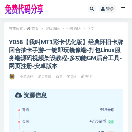
登录
全部
当前位置：
首页
游戏源码
手游源码
正文
Y058【我叫MT1彩卡优化版】经典怀旧卡牌
回合抽卡手游-一键即玩镜像端-打包Linux服
务端源码视频架设教程-多功能GM后台工具-
网页注册-安卓版本
手游源码
2 年前
0
262
99.9
资源信息
普通
99.9金币
会员
49.95金币
5折