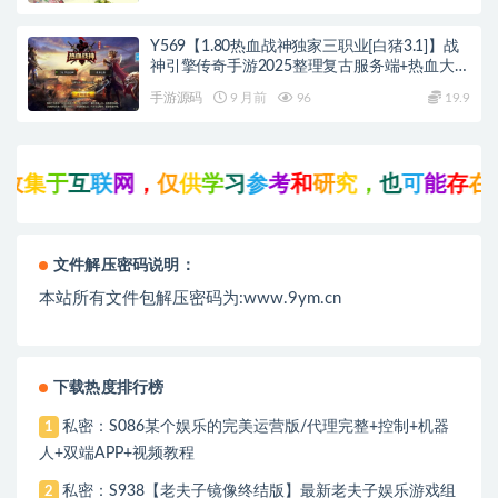
Y569【1.80热血战神独家三职业[白猪3.1]】战
神引擎传奇手游2025整理复古服务端+热血大陆
+蛮荒大陆+黄金大陆
手游源码
9 月前
96
19.9
互
联
网
，
仅
供
学
习
参
考
和
研
究
，
也
可
能
存
在
未
知
的
文件解压密码说明：
本站所有文件包解压密码为:www.9ym.cn
下载热度排行榜
私密：S086某个娱乐的完美运营版/代理完整+控制+机器
1
人+双端APP+视频教程
私密：S938【老夫子镜像终结版】最新老夫子娱乐游戏组
2