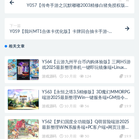
Y057【传奇手游之沉默嘟嘟2003精修白猪免授权版】
三职业复古特色战神引擎传奇手游-Win服务端源码视频
架设教程-新版GM多功能网页授权物品后台-GM直冲网
页后台-安卓苹果IOS双端版本
下一篇
Y059【我叫MT1合体卡优化版】卡牌回合抽卡手游-一
键即玩镜像端-打包Linux服务端源码视频架设教程-多功
能GM后台工具-网页注册-安卓版本
相关文章
Y564【云游九州平台币内购体验版】三网H5游
戏2025最新整理单机一键即玩镜像端+Linux手
工服务端+管理后台+GM授权后台+教程
游戏源码
10 月前
124
19.9
Y563【永恒之塔3.5精修版】3D魔幻MMORPG
端游2025最新整理Win一键服务端+GM指令
+PC客户端+教程
游戏源码
10 月前
56
19.9
Y562【梦幻国度全功能版】Q萌冒险端游2025
最新整理WIN系服务端+PC客户端+网页注册
+GM工具+GM命令+教程
游戏源码
10 月前
50
19.9