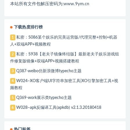
本站所有文件包解压密码为:www.9ym.cn
下载热度排行榜
私密：S086某个娱乐的完美运营版/代理完整+控制+机器
1
人+双端APP+视频教程
私密：S938【老夫子镜像终结版】最新老夫子娱乐游戏组
2
件修复版镜像+双端APP+视频搭建教程
Q387-weibo仿新浪微博typecho主题
3
W024–XO客户端UI字符串加密工具|XO引擎加密工具+视
4
频教程
Q369-work展示类typecho主题
5
W028–apk反编译工具(apkdb) v2.1.3.20180418
6
热门标签