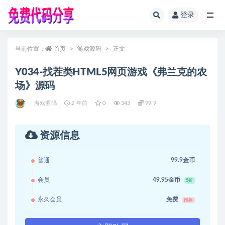
登录
全部
当前位置：
首页
游戏源码
正文
Y034-找茬类HTML5网页游戏《弗兰克的农
场》源码
游戏源码
2 年前
0
343
99.9
资源信息
普通
99.9金币
会员
49.95金币
5折
永久会员
免费
推荐