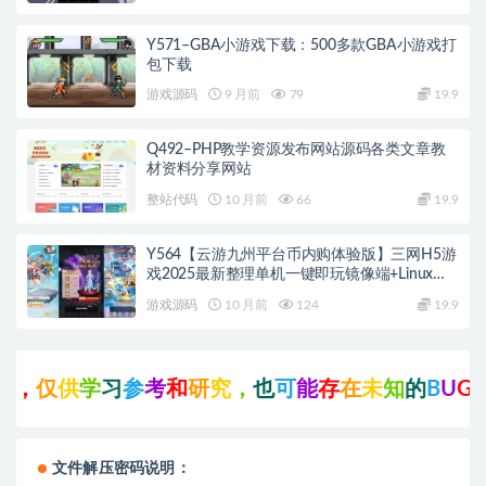
Y571–GBA小游戏下载：500多款GBA小游戏打
包下载
游戏源码
9 月前
79
19.9
Q492–PHP教学资源发布网站源码各类文章教
材资料分享网站
整站代码
10 月前
66
19.9
Y564【云游九州平台币内购体验版】三网H5游
戏2025最新整理单机一键即玩镜像端+Linux手
工服务端+管理后台+GM授权后台+教程
游戏源码
10 月前
124
19.9
，
仅
供
学
习
参
考
和
研
究
，
也
可
能
存
在
未
知
的
B
U
G
与
文件解压密码说明：