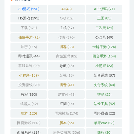
3D游戏
(190)
AI
(43)
APP源码
(71)
H5游戏
(193)
Q萌
(52)
三国
(83)
下载
(371)
主机
(37)
二次元
(21)
仙侠手游
(92)
传奇
(390)
公众号
(49)
加密
(115)
博客
(38)
卡牌手游
(124)
即时通讯
(44)
商城源码
(82)
回合手游
(154)
客服系统
(20)
导航
(43)
小游戏
(23)
小程序
(159)
影视
(18)
影音系统
(87)
投资赚钱
(20)
抖音
(41)
支付系统
(40)
教程
(893)
易支付
(43)
智能
(55)
机器人
(42)
江湖
(44)
站长工具
(52)
端游
(125)
网站模板
(174)
网络赚钱
(22)
网页游戏
(118)
脚本
(66)
苹果cms
(26)
西游系列
(119)
角色类游戏
(306)
课程
(30)