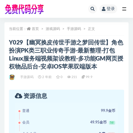
登录
全部
当前位置：
首页
游戏源码
手游源码
正文
Y029【幽冥换皮传世手游之梦回传世】角色
扮演PK类三职业传奇手游-最新整理-打包
Linux服务端视频架设教程-多功能GM网页授
权物品后台-安卓IOS苹果双端版本
手游源码
2 年前
0
211
99.9
资源信息
普通
99.9金币
会员
49.95金币
5折