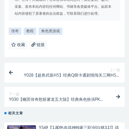
采集、发布本站内容到任何网站、书籍等各类媒体平台。如若本
站内容侵犯了原著者的合法权益，可联系我们进行处理。
传奇
教程
角色类游戏
收藏
链接
上一篇
Y028【超兽武装H5】经典Q萌卡通剧情闯关三网H5全
网通手游-最新打包Linux服务端源码视频架设教程-多功
能GM后台
下一篇
Y030【幽冥传奇怒斩屠龙五大陆】经典角色扮演PK类
单职业传奇手游-最新整理-打包Linux服务端视频架设教
程-多功能GM网页授权物品后台-安卓IOS苹果双端版本
相关文章
Y569【1.80热血战神独家三职业[白猪3.1]】战