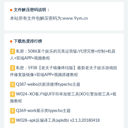
文件解压密码说明：
本站所有文件包解压密码为:www.9ym.cn
下载热度排行榜
私密：S086某个娱乐的完美运营版/代理完整+控制+机器
1
人+双端APP+视频教程
私密：S938【老夫子镜像终结版】最新老夫子娱乐游戏组
2
件修复版镜像+双端APP+视频搭建教程
Q387-weibo仿新浪微博typecho主题
3
W024–XO客户端UI字符串加密工具|XO引擎加密工具+视
4
频教程
Q369-work展示类typecho主题
5
W028–apk反编译工具(apkdb) v2.1.3.20180418
6