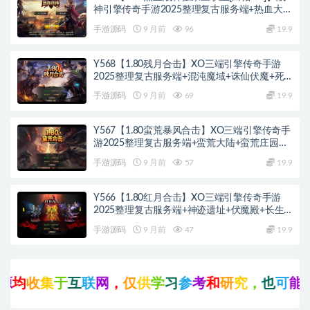
神引擎传奇手游2025整理复古服务端+热血大陆
+蛮荒大陆+黄金大陆
手游源码
9 月前
96
19.9
Y568【1.80残月合击】XO三端引擎传奇手游
2025整理复古服务端+混沌魔域+诛仙伏魔+死
亡空间
手游源码
9 月前
69
19.9
Y567【1.80蛮荒暴风合击】XO三端引擎传奇手
游2025整理复古服务端+蛮荒大陆+蛮荒庄园
+蛮荒战场
手游源码
9 月前
57
19.9
Y566【1.80红月合击】XO三端引擎传奇手游
2025整理复古服务端+神迹遗址+伏魔殿+长生
殿
手游源码
9 月前
47
19.9
收
集
于
互
联
网
，
仅
供
学
习
参
考
和
研
究
，
也
可
能
存
在