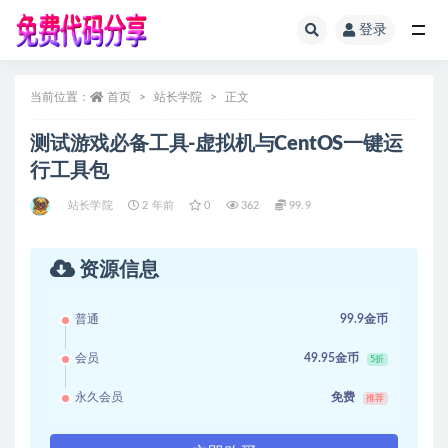
登录
全部
当前位置：
首页
站长学院
正文
测试游戏必备工具-虚拟机与CentOS一键运
行工具包
站长学院
2 年前
0
362
99.9
资源信息
普通
99.9金币
会员
49.95金币
5折
永久会员
免费
推荐