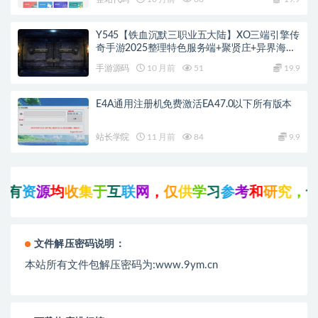
Y545【铁血沉默三职业五大陆】XO三端引擎传
奇手游2025整理特色服务端+聚贤庄+异界海岛
+北方雪原+西部沙漠
手游源码
10 月前
51
19.9
E4A通用注册机免费激活EA47.0以下所有版本
站长学院
11 月前
84
9.9
有
资
源
均
收
集
于
互
联
网
，
仅
供
学
习
参
考
和
研
究
，
也
文件解压密码说明：
本站所有文件包解压密码为:www.9ym.cn