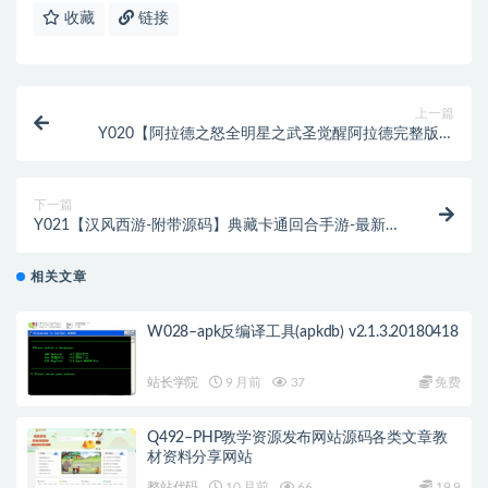
收藏
链接
上一篇
Y020【阿拉德之怒全明星之武圣觉醒阿拉德完整版】
3D横版闯关手游-单机一键即玩镜像端-打包Linux服务
端源码视频架设教程-GM总运营WEB管理后台-代理后
台-新版多功能GM授权后台-安卓版本
下一篇
Y021【汉风西游-附带源码】典藏卡通回合手游-最新单
机一键即玩镜像端-打包Linux服务端源码视频架设教程-
GM总运营WEB管理后台-安卓版本
相关文章
W028–apk反编译工具(apkdb) v2.1.3.20180418
站长学院
9 月前
37
免费
Q492–PHP教学资源发布网站源码各类文章教
材资料分享网站
整站代码
10 月前
66
19.9