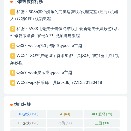
下载热度排行榜
私密：S086某个娱乐的完美运营版/代理完整+控制+机器
1
人+双端APP+视频教程
私密：S938【老夫子镜像终结版】最新老夫子娱乐游戏组
2
件修复版镜像+双端APP+视频搭建教程
Q387-weibo仿新浪微博typecho主题
3
W024–XO客户端UI字符串加密工具|XO引擎加密工具+视
4
频教程
Q369-work展示类typecho主题
5
W028–apk反编译工具(apkdb) v2.1.3.20180418
6
热门标签
3D游戏
(190)
AI
(43)
APP源码
(71)
H5游戏
(193)
Q萌
(52)
三国
(83)