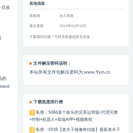
其他信息
一旦改
有效期
永久有效
最近更新
2023年02月10日
下载遇到问题？可联系客服或留言反馈
运
文件解压密码说明：
本站所有文件包解压密码为:www.9ym.cn
品的
ent
下载热度排行榜
私密：S086某个娱乐的完美运营版/代理完整
1
+控制+机器人+双端APP+视频教程
私密：S938【老夫子镜像终结版】最新老夫子
2