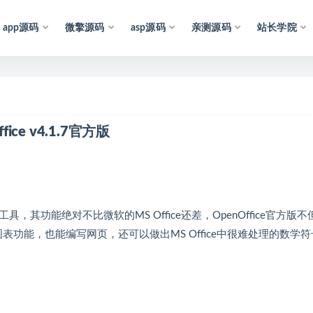
app源码
微擎源码
asp源码
亲测源码
站长学院
声
明
：
所
有
资
源
均
收
集
ce v4.1.7官方版
具，其功能绝对不比微软的MS Office还差，OpenOffice官方版不
功能，也能编写网页，还可以做出MS Office中很难处理的数学符