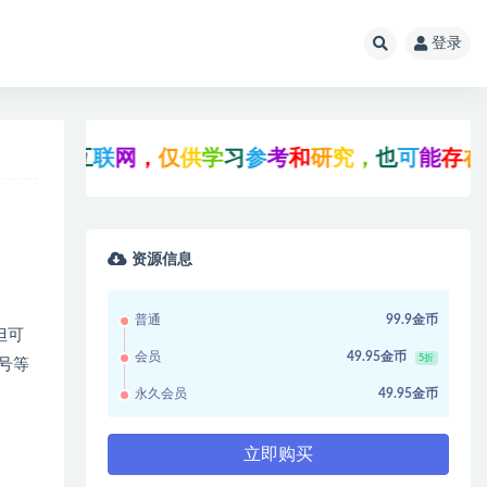
登录
于
互
联
网
，
仅
供
学
习
参
考
和
研
究
，
也
可
能
存
在
未
知
资源信息
普通
99.9金币
但可
会员
49.95金币
5折
号等
永久会员
49.95金币
立即购买