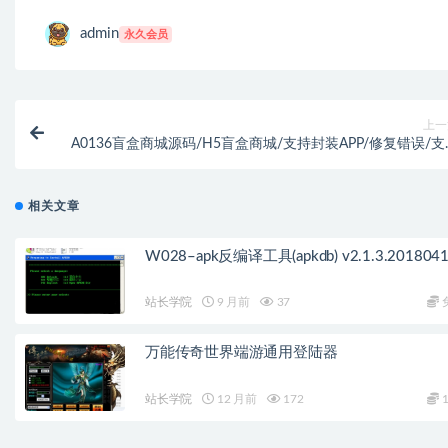
admin
永久会员
上一
A0136盲盒商城源码/H5盲盒商城/支持封装APP/修复错误/支
支付乐/附详细教
相关文章
W028–apk反编译工具(apkdb) v2.1.3.201804
站长学院
9 月前
37
万能传奇世界端游通用登陆器
站长学院
12 月前
172
1