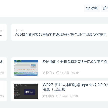
收藏
篇
下一篇
持
A0142全新创客13星新零售系统源码/黑色UI/可封装APP/基于
程
Thinkphp内核开发
18
E4A通用注册机免费激活EA47.0以下所
免费
站长学院
11 月前
84
W027–图片去水印利器-Inpaint v9.2.0.
活版（已注册)
9.9
站长学院
1 年前
98