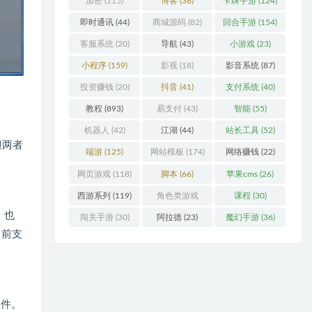
加密
(115)
博客
(38)
卡牌手游
(124)
即时通讯
(44)
商城源码
(82)
回合手游
(154)
客服系统
(20)
导航
(43)
小游戏
(23)
小程序
(159)
影视
(18)
影音系统
(87)
投资赚钱
(20)
抖音
(41)
支付系统
(40)
教程
(893)
易支付
(43)
智能
(55)
机器人
(42)
江湖
(44)
站长工具
(52)
但两者
端游
(125)
网站模板
(174)
网络赚钱
(22)
网页游戏
(118)
脚本
(66)
苹果cms
(26)
西游系列
(119)
角色类游戏
课程
(30)
，也
(306)
闯关手游
(30)
阿拉德
(23)
魔幻手游
(36)
目前支
文件。