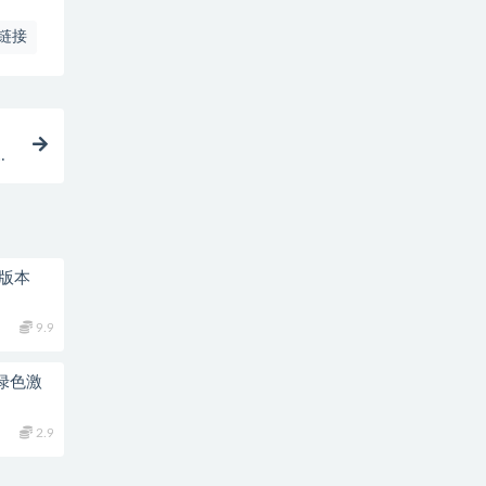
链接
有版本
9.9
0 绿色激
2.9