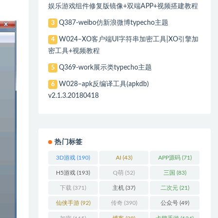
娱乐游戏组件修复版镜像+双端APP+视频搭建教程
Q387-weibo仿新浪微博typecho主题
3
W024–XO客户端UI字符串加密工具|XO引擎加
4
密工具+视频教程
Q369-work展示类typecho主题
5
W028–apk反编译工具(apkdb)
6
v2.1.3.20180418
热门标签
3D游戏
(190)
AI
(43)
APP源码
(71)
H5游戏
(193)
Q萌
(52)
三国
(83)
下载
(371)
主机
(37)
二次元
(21)
仙侠手游
(92)
传奇
(390)
公众号
(49)