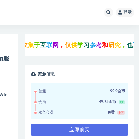
登录
均
收
集
于
互
联
网
，
仅
供
学
习
参
考
和
研
究
，
也
可
能
存
n服
资源信息
普通
99.9金币
in
会员
49.95金币
5折
永久会员
免费
推荐
立即购买