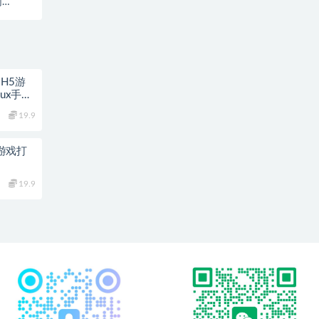
网
H5游
ux手工
19.9
小游戏打
19.9