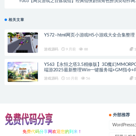
Y003【网页游戏之百炼成仙】经典仙侠剧情角色扮演类动作网
游戏-最新整理一键单机-打包Win服务端源码视频架设教
相关文章
Y572–html网页小游戏H5小游戏大全合集整理
游戏源码
9 月前
88
1
Y563【永恒之塔3.5精修版】3D魔幻MMORP
端游2025最新整理Win一键服务端+GM指令+
客户端+教程
游戏源码
10 月前
56
1
外部推荐
WordPres
免
费
代
码
分
享
网
欢
迎
您
的
到
来
！