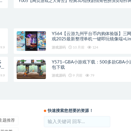
页
Y005【网页游戏之大青云】经典3D仙侠剧情角色扮演类动作
程
页游戏-最新整理一键单机-打包Win服务端源码视频架设教程-
GM工具
Y564【云游九州平台币内购体验版】三网
戏2025最新整理单机一键即玩镜像端+Lin
服务端+管理后台+GM授权后台+教程
9.9
游戏源码
10 月前
124
G
Y571–GBA小游戏下载：500多款GBA
PC
包下载
9.9
游戏源码
9 月前
79
快速搜索您想要的资源！
ss主题推荐