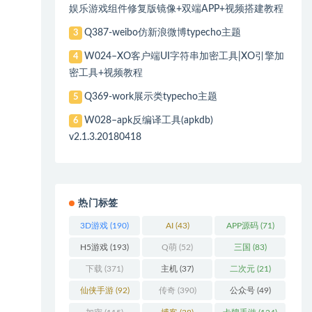
娱乐游戏组件修复版镜像+双端APP+视频搭建教程
Q387-weibo仿新浪微博typecho主题
3
W024–XO客户端UI字符串加密工具|XO引擎加
4
密工具+视频教程
Q369-work展示类typecho主题
5
W028–apk反编译工具(apkdb)
6
v2.1.3.20180418
热门标签
3D游戏
(190)
AI
(43)
APP源码
(71)
H5游戏
(193)
Q萌
(52)
三国
(83)
下载
(371)
主机
(37)
二次元
(21)
仙侠手游
(92)
传奇
(390)
公众号
(49)