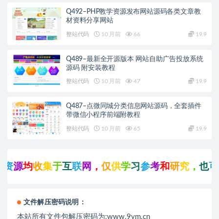
Q492–PHP教学资源发布网站源码各类文章教
材资料分享网站
整站代码
10 月前
66
19.9
Q489–最新全开源版本 网站自助广告投放系统
源码 附安装教程
整站代码
10 月前
47
19.9
Q487–点微同城分类信息网站源码，全套插件
带微信小程序前端附教程
整站代码
10 月前
65
19.9
源
均
收
集
于
互
联
网
，
仅
供
学
习
参
考
和
研
究
，
也
可
能
文件解压密码说明：
本站所有文件包解压密码为:www.9ym.cn