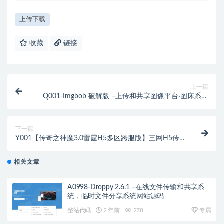
上传下载
收藏
链接
上一篇
Q001-Imgbob 破解版 –上传和共享图像平台·图床系统
网站源码
下一篇
Y001【传奇之神魔3.0雷霆H5多区跨服版】三网H5传
奇手游-单机一键即玩镜像端-Linux服务端源码-视频架
设教程-GM分级授权运营管理后台
相关文章
A0998-Droppy 2.6.1 –在线文件传输和共享系
统，临时文件分享系统网站源码
整站代码
2 年前
278
专属