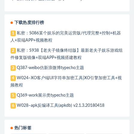
下载热度排行榜
私密：S086某个娱乐的完美运营版/代理完整+控制+机器
1
人+双端APP+视频教程
私密：S938【老夫子镜像终结版】最新老夫子娱乐游戏组
2
件修复版镜像+双端APP+视频搭建教程
Q387-weibo仿新浪微博typecho主题
3
W024–XO客户端UI字符串加密工具|XO引擎加密工具+视
4
频教程
Q369-work展示类typecho主题
5
W028–apk反编译工具(apkdb) v2.1.3.20180418
6
热门标签