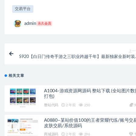
交易平台
admin
永久会员
上一
S920【白日门传奇手游之三职业跨越千年】最新独家全新时装
新装备多种玩法传奇手游-Win手工服务端源码视频教
相关文章
A1004-游戏资源网源码 整站下载 (全站图片数
打包)
整站代码
2 年前
250
9
A0880–某站价值100的王者荣耀代练/账号交
皮肤交易/系统源码
商城源码
2 年前
296