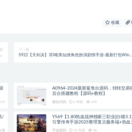
收藏
篇
下一篇
全
S922【天剑决】3D唯美仙侠角色扮演剧情手游-最新打包Win
程
务端源码视频架设教程-多功能GM授权后台-安卓版本
据
A0964-2024最新鲨鱼台源码，转转交
后台搭建教程【源码+教程】
9.9
整站代码
2 年前
679
易/
Y569【1.80热血战神独家三职业[白猪3.
引擎传奇手游2025整理复古服务端+热血
荒大陆+黄金大陆
专属
手游源码
10 月前
96