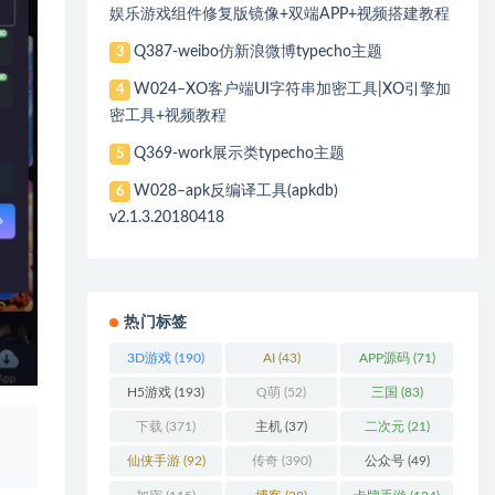
娱乐游戏组件修复版镜像+双端APP+视频搭建教程
Q387-weibo仿新浪微博typecho主题
3
W024–XO客户端UI字符串加密工具|XO引擎加
4
密工具+视频教程
Q369-work展示类typecho主题
5
W028–apk反编译工具(apkdb)
6
v2.1.3.20180418
热门标签
3D游戏
(190)
AI
(43)
APP源码
(71)
H5游戏
(193)
Q萌
(52)
三国
(83)
下载
(371)
主机
(37)
二次元
(21)
、
仙侠手游
(92)
传奇
(390)
公众号
(49)