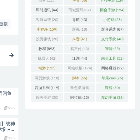
加密
(115)
博客
(38)
卡牌手游
(124)
即时通讯
(44)
商城源码
(82)
回合手游
(154)
客服系统
(20)
导航
(43)
小游戏
(23)
链接
小程序
(159)
影视
(18)
影音系统
(87)
投资赚钱
(20)
抖音
(41)
支付系统
(40)
教程
(893)
易支付
(43)
智能
(55)
服
机器人
(42)
江湖
(44)
站长工具
(52)
端游
(125)
网站模板
(174)
网络赚钱
(22)
网页游戏
(118)
脚本
(66)
苹果cms
(26)
西游系列
(119)
角色类游戏
课程
(30)
易猫闲鱼
(306)
闯关手游
(30)
阿拉德
(23)
魔幻手游
(36)
99.9
1]】战神
大陆+蛮
19.9