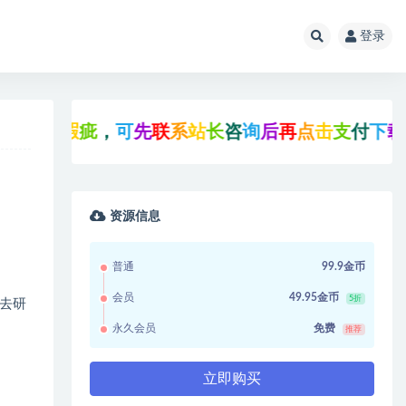
登录
与
瑕
疵
，
可
先
联
系
站
长
咨
询
后
再
点
击
支
付
下
载
!
资源信息
普通
99.9金币
会员
49.95金币
5折
去研
永久会员
免费
推荐
立即购买