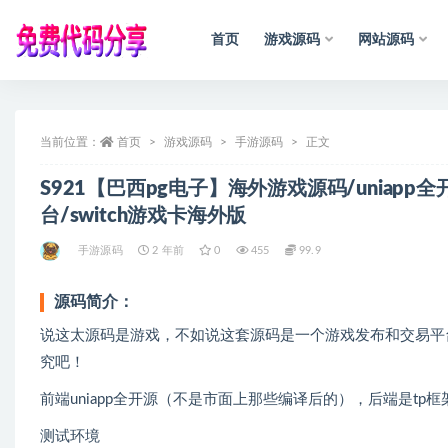
首页
游戏源码
网站源码
全部
当前位置：
首页
游戏源码
声
明
：
手游源码
所
有
资
正文
源
均
收
集
于
互
S921【巴西pg电子】海外游戏源码/uniap
台/switch游戏卡海外版
手游源码
2 年前
0
455
99.9
源码简介：
说这太源码是游戏，不如说这套源码是一个游戏发布和交易平
究吧！
前端uniapp全开源（不是市面上那些编译后的），后端是tp框
测试环境