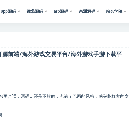
app源码
微擎源码
asp源码
亲测源码
站长学院
联
网
，
仅
供
学
习
参
考
和
研
究
，
也
可
能
存
在
未
知
的
B
U
G
p全开源前端/海外游戏交易平台/海外游戏手游下载平
台更合适，源码UI还是不错的，充满了巴西的风格，感兴趣群友的拿
架