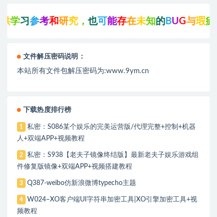
参
考
和
研
究
，
也
可
能
存
在
未
知
的
B
U
G
与
瑕
疵
，
可
先
联
文件解压密码说明：
本站所有文件包解压密码为:www.9ym.cn
下载热度排行榜
私密：S086某个娱乐的完美运营版/代理完整+控制+机器
1
人+双端APP+视频教程
私密：S938【老夫子镜像终结版】最新老夫子娱乐游戏组
2
件修复版镜像+双端APP+视频搭建教程
Q387-weibo仿新浪微博typecho主题
3
W024–XO客户端UI字符串加密工具|XO引擎加密工具+视
4
频教程