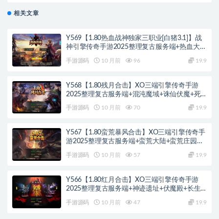
卡海外版
相关文章
Y569【1.80热血战神独家三职业[白猪3.1]】战
神引擎传奇手游2025整理复古服务端+热血大陆
+蛮荒大陆+黄金大陆
手游源码
10 月前
96
19.9
Y568【1.80残月合击】XO三端引擎传奇手游
2025整理复古服务端+混沌魔域+诛仙伏魔+死
亡空间
手游源码
10 月前
70
19.9
Y567【1.80蛮荒暴风合击】XO三端引擎传奇手
游2025整理复古服务端+蛮荒大陆+蛮荒庄园
+蛮荒战场
手游源码
10 月前
57
19.9
Y566【1.80红月合击】XO三端引擎传奇手游
2025整理复古服务端+神迹遗址+伏魔殿+长生
殿
手游源码
10 月前
47
19.9