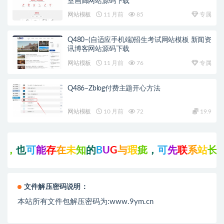
室画廊网站源码下载
网站模板
11 月前
85
专属
Q480–(自适应手机端)招生考试网站模板 新闻资
讯博客网站源码下载
网站模板
11 月前
76
专属
Q486–Zblog付费主题开心方法
网站模板
10 月前
72
19.9
，
也
可
能
存
在
未
知
的
B
U
G
与
瑕
疵
，
可
先
联
系
站
长
咨
询
文件解压密码说明：
本站所有文件包解压密码为:www.9ym.cn