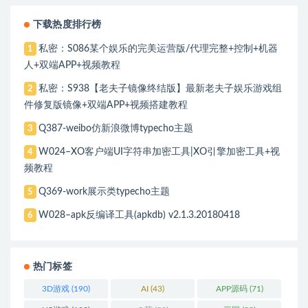
下载热度排行榜
私密：S086某个娱乐的完美运营版/代理完整+控制+机器
1
人+双端APP+视频教程
私密：S938【老夫子镜像终结版】最新老夫子娱乐游戏组
2
件修复版镜像+双端APP+视频搭建教程
Q387-weibo仿新浪微博typecho主题
3
W024–XO客户端UI字符串加密工具|XO引擎加密工具+视
4
频教程
Q369-work展示类typecho主题
5
W028–apk反编译工具(apkdb) v2.1.3.20180418
6
热门标签
3D游戏
(190)
AI
(43)
APP源码
(71)