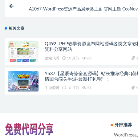
上一
A1067-WordPress资源产品展示类主题 官网主题 CeoNov
Pro_v4
相关文章
Q492–PHP教学资源发布网站源码各类文章教
资料分享网站
整站代码
10 月前
66
1
Y537【星辰奇缘全套源码】站长推荐经典Q萌
情回合闯关手游-最新打包整理！
手游源码
10 月前
51
9
外部推荐
WordPres