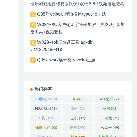
娱乐游戏组件修复版镜像+双端APP+视频搭建教程
Q387-weibo仿新浪微博typecho主题
3
W024–XO客户端UI字符串加密工具|XO引擎加
4
密工具+视频教程
W028–apk反编译工具(apkdb)
5
v2.1.3.20180418
Q369-work展示类typecho主题
6
热门标签
3D游戏
(190)
AI
(43)
APP源码
(71)
H5游戏
(193)
Q萌
(52)
三国
(83)
下载
(371)
主机
(37)
二次元
(21)
仙侠手游
(92)
传奇
(390)
公众号
(49)