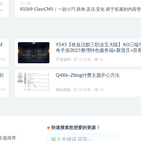
篇
下一篇
a-
A1069-ClassCMS｜一款小巧.简单.灵活.安全.易于拓展的内容
.4
开源系统
材
Y545【铁血沉默三职业五大陆】XO三端
奇手游2025整理特色服务端+聚贤庄+异
+北方雪原+西部沙漠
9.9
手游源码
10 月前
51
剧
Q486–Zblog付费主题开心方法
9.9
网站模板
10 月前
72
快速搜索您想要的资源！
ss主题推荐