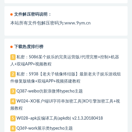
文件解压密码说明：
本站所有文件包解压密码为:www.9ym.cn
下载热度排行榜
私密：S086某个娱乐的完美运营版/代理完整+控制+机器
1
人+双端APP+视频教程
私密：S938【老夫子镜像终结版】最新老夫子娱乐游戏组
2
件修复版镜像+双端APP+视频搭建教程
Q387-weibo仿新浪微博typecho主题
3
W024–XO客户端UI字符串加密工具|XO引擎加密工具+视
4
频教程
W028–apk反编译工具(apkdb) v2.1.3.20180418
5
Q369-work展示类typecho主题
6