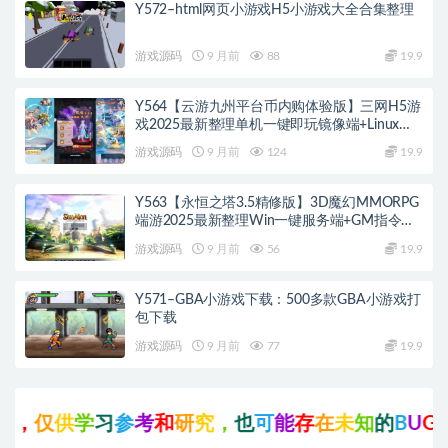
Y572–html网页小游戏H5小游戏大全合集整理
游戏源码
9 月前
88
19.9
Y564【云游九州平台币内购体验版】三网H5游
戏2025最新整理单机一键即玩镜像端+Linux手
工服务端+管理后台+GM授权后台+教程
游戏源码
9 月前
124
19.9
Y563【永恒之塔3.5精修版】3D魔幻MMORPG
端游2025最新整理Win一键服务端+GM指令
+PC客户端+教程
游戏源码
9 月前
56
19.9
Y571–GBA小游戏下载：500多款GBA小游戏打
包下载
游戏源码
9 月前
77
19.9
供
学
习
参
考
和
研
究
，
也
可
能
存
在
未
知
的
B
U
G
与
瑕
疵