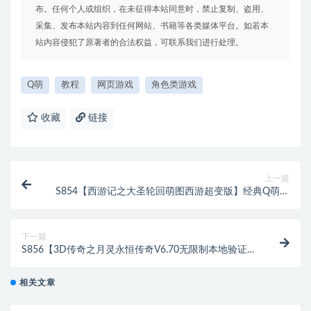
布。任何个人或组织，在未征得本站同意时，禁止复制、盗用、
采集、发布本站内容到任何网站、书籍等各类媒体平台。如若本
站内容侵犯了原著者的合法权益，可联系我们进行处理。
Q萌
教程
网页游戏
角色类游戏
收藏
链接
上一篇
S854【西游记之大圣轮回萌图西游超变版】经典Q萌卡
通剧情闯关三网H5全网通手游-最新打包Linux服务端源
码视频架设教程-开放多区-开放跨服-多功能GM分级授
权后台
下一篇
S856【3D传奇之月灵永恒传奇V6.70无限制本地验证
版】典藏怀旧3D传奇剧情任务端游-最新打包Win服务
端源码视频架设教程-配套GM工具-GM命令-完整PC客
相关文章
户端