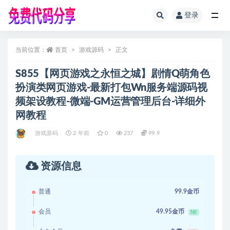
登录
全部
当前位置：
首页
游戏源码
正文
S855【网页游戏之永恒之城】剧情Q萌角色
扮演类网页游戏-最新打包Wn服务端源码视
频架设教程-微端-GM运营管理后台-详细外
网教程
游戏源码
2 年前
0
237
99.9
资源信息
普通
99.9金币
会员
49.95金币
5折