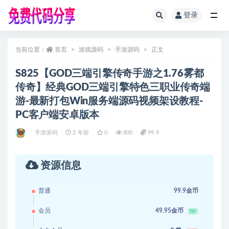
登录
全部
当前位置：
首页
游戏源码
手游源码
正文
S825【GOD三端引擎传奇手游之1.76雾都
传奇】经典GOD三端引擎特色三职业传奇端
游-最新打包Win服务端源码视频架设教程-
PC客户端安卓版本
手游源码
2 年前
0
800
99.9
资源信息
普通
99.9金币
会员
49.95金币
5折