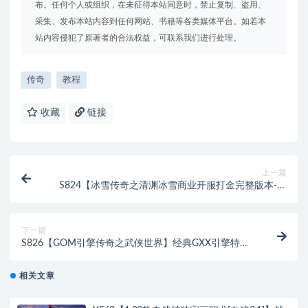
布。任何个人或组织，在未征得本站同意时，禁止复制、盗用、
采集、发布本站内容到任何网站、书籍等各类媒体平台。如若本
站内容侵犯了原著者的合法权益，可联系我们进行处理。
传奇
教程
收藏
链接
上一篇
S824【冰雪传奇之清渊冰雪商业开服打金完整版本-全
套源码-转表工具】多端互通三网H5全网通白鹭引擎传
奇手游-最新打包Linux服务端源码视频架设教程-完善运
营网页后台-多功能GM网页后台-假人系统-附带安卓客
下一篇
户端
S826【GOM引擎传奇之武侠世界】经典GXX引擎特色
单职业传奇端游-最新打包Win服务端源码视频架设教
程-完整配套补丁网站-配套全套登入器
相关文章