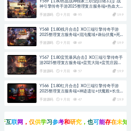
Y569【1.80热血战神独家三职业[白猪3.1]】战
神引擎传奇手游2025整理复古服务端+热血大陆
+蛮荒大陆+黄金大陆
手游源码
9 月前
95
19.9
Y568【1.80残月合击】XO三端引擎传奇手游
2025整理复古服务端+混沌魔域+诛仙伏魔+死
亡空间
手游源码
9 月前
69
19.9
Y567【1.80蛮荒暴风合击】XO三端引擎传奇手
游2025整理复古服务端+蛮荒大陆+蛮荒庄园
+蛮荒战场
手游源码
9 月前
57
19.9
Y566【1.80红月合击】XO三端引擎传奇手游
2025整理复古服务端+神迹遗址+伏魔殿+长生
殿
手游源码
9 月前
47
19.9
互
联
网
，
仅
供
学
习
参
考
和
研
究
，
也
可
能
存
在
未
知
的
B