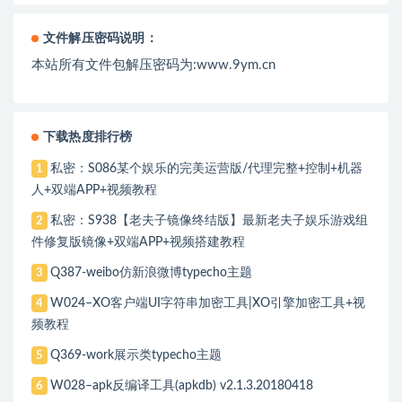
文件解压密码说明：
本站所有文件包解压密码为:www.9ym.cn
下载热度排行榜
私密：S086某个娱乐的完美运营版/代理完整+控制+机器
1
人+双端APP+视频教程
私密：S938【老夫子镜像终结版】最新老夫子娱乐游戏组
2
件修复版镜像+双端APP+视频搭建教程
Q387-weibo仿新浪微博typecho主题
3
W024–XO客户端UI字符串加密工具|XO引擎加密工具+视
4
频教程
Q369-work展示类typecho主题
5
W028–apk反编译工具(apkdb) v2.1.3.20180418
6