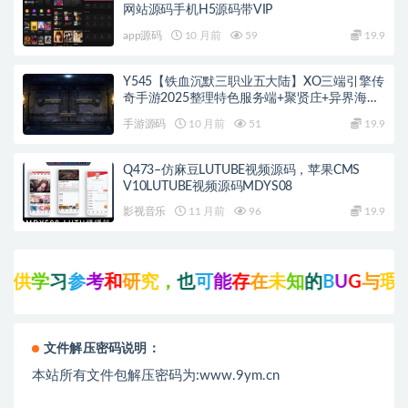
网站源码手机H5源码带VIP
app源码
10 月前
59
19.9
Y545【铁血沉默三职业五大陆】XO三端引擎传
奇手游2025整理特色服务端+聚贤庄+异界海岛
+北方雪原+西部沙漠
手游源码
10 月前
51
19.9
Q473–仿麻豆LUTUBE视频源码，苹果CMS
V10LUTUBE视频源码MDYS08
影视音乐
11 月前
96
19.9
供
学
习
参
考
和
研
究
，
也
可
能
存
在
未
知
的
B
U
G
与
瑕
疵
文件解压密码说明：
本站所有文件包解压密码为:www.9ym.cn