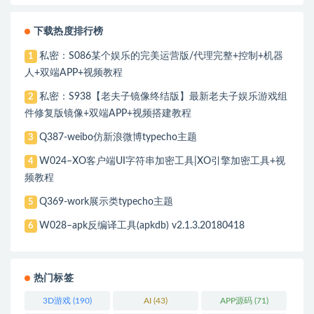
下载热度排行榜
私密：S086某个娱乐的完美运营版/代理完整+控制+机器
1
人+双端APP+视频教程
私密：S938【老夫子镜像终结版】最新老夫子娱乐游戏组
2
件修复版镜像+双端APP+视频搭建教程
Q387-weibo仿新浪微博typecho主题
3
W024–XO客户端UI字符串加密工具|XO引擎加密工具+视
4
频教程
Q369-work展示类typecho主题
5
W028–apk反编译工具(apkdb) v2.1.3.20180418
6
热门标签
3D游戏
(190)
AI
(43)
APP源码
(71)