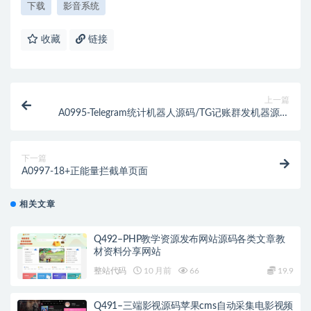
下载
影音系统
收藏
链接
上一篇
A0995-Telegram统计机器人源码/TG记账群发机器源码
人/TG自动记账全开源版本
下一篇
A0997-18+正能量拦截单页面
相关文章
Q492–PHP教学资源发布网站源码各类文章教
材资料分享网站
整站代码
10 月前
66
19.9
Q491–三端影视源码苹果cms自动采集电影视频