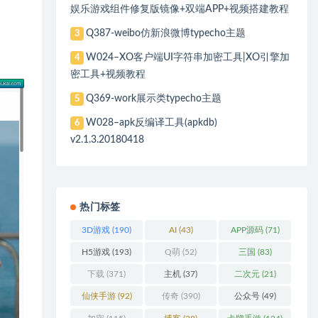
娱乐游戏组件修复版镜像+双端APP+视频搭建教程
Q387-weibo仿新浪微博typecho主题
3
W024–XO客户端UI字符串加密工具|XO引擎加
4
密工具+视频教程
Q369-work展示类typecho主题
5
W028–apk反编译工具(apkdb)
6
v2.1.3.20180418
热门标签
3D游戏
(190)
AI
(43)
APP源码
(71)
H5游戏
(193)
Q萌
(52)
三国
(83)
下载
(371)
主机
(37)
二次元
(21)
仙侠手游
(92)
传奇
(390)
公众号
(49)