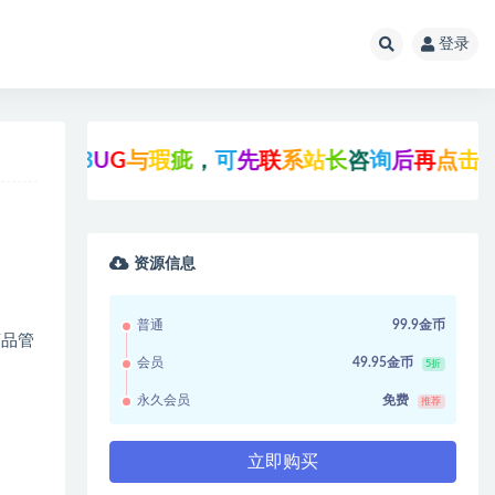
登录
G
与
瑕
疵
，
可
先
联
系
站
长
咨
询
后
再
点
击
支
付
下
载
!
资源信息
普通
99.9金币
商品管
会员
49.95金币
5折
永久会员
免费
推荐
立即购买