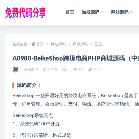
首页
游戏源码
网站源码
全部
当前位置：
首页
网站源码
声
明
：
商城源码
所
有
资
正文
源
均
收
集
于
互
A0980-BeikeShop跨境电商PHP商城源码（
商城源码
2 年前
0
320
99.9
源码简介：
BeikeShop 一款开源好用的跨境电商系统，BeikeShop 
理、订单管理、会员管理、支付、物流、系统管理等功能。 
BeikeShop系统亮点
1、系统代码100%开源
2、代码分层清晰、格式规范