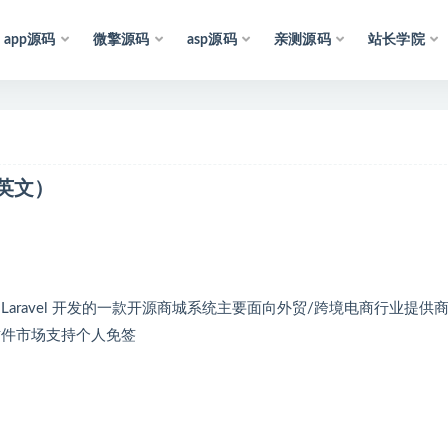
app源码
微擎源码
asp源码
亲测源码
站长学院
联
网
，
仅
供
学
习
参
考
和
研
究
，
也
可
能
存
在
未
知
的
B
U
中英文）
是基于 Laravel 开发的一款开源商城系统主要面向外贸/跨境电商行业提供
插件市场支持个人免签