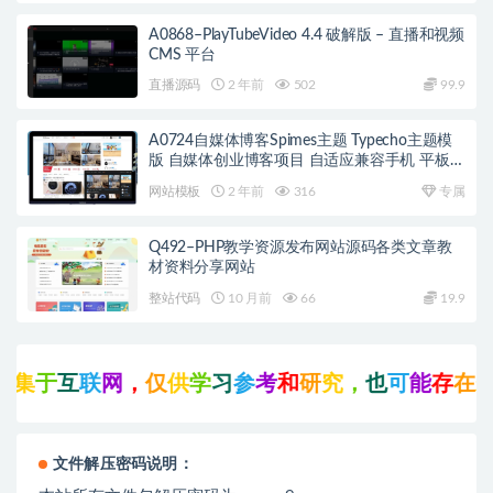
A0868–PlayTubeVideo 4.4 破解版 – 直播和视频
CMS 平台
直播源码
2 年前
502
99.9
A0724自媒体博客Spimes主题 Typecho主题模
版 自媒体创业博客项目 自适应兼容手机 平板设
备
网站模板
2 年前
316
专属
Q492–PHP教学资源发布网站源码各类文章教
材资料分享网站
整站代码
10 月前
66
19.9
集
于
互
联
网
，
仅
供
学
习
参
考
和
研
究
，
也
可
能
存
在
未
知
文件解压密码说明：