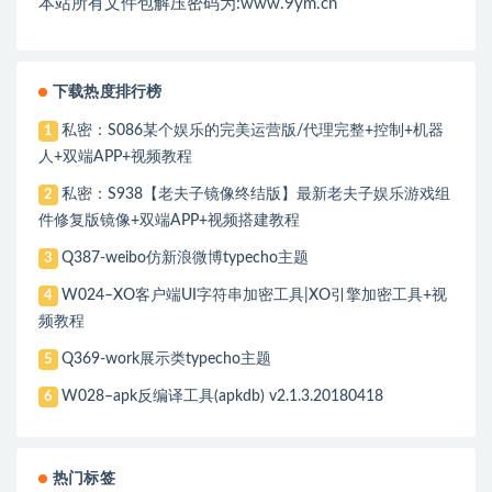
本站所有文件包解压密码为:www.9ym.cn
下载热度排行榜
私密：S086某个娱乐的完美运营版/代理完整+控制+机器
1
人+双端APP+视频教程
私密：S938【老夫子镜像终结版】最新老夫子娱乐游戏组
2
件修复版镜像+双端APP+视频搭建教程
Q387-weibo仿新浪微博typecho主题
3
W024–XO客户端UI字符串加密工具|XO引擎加密工具+视
4
频教程
Q369-work展示类typecho主题
5
W028–apk反编译工具(apkdb) v2.1.3.20180418
6
热门标签