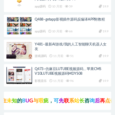
app源码
10 月前
59
19.9
Q488–getapp影视插件源码反编译APP附教程
app源码
10 月前
66
19.9
Y481–最新AI游戏/我的人工智能聊天机器人女
友
游戏源码
11 月前
51
19.9
Q473–仿麻豆LUTUBE视频源码，苹果CMS
V10LUTUBE视频源码MDYS08
影视音乐
11 月前
96
19.9
未
知
的
B
U
G
与
瑕
疵
，
可
先
联
系
站
长
咨
询
后
再
点
击
支