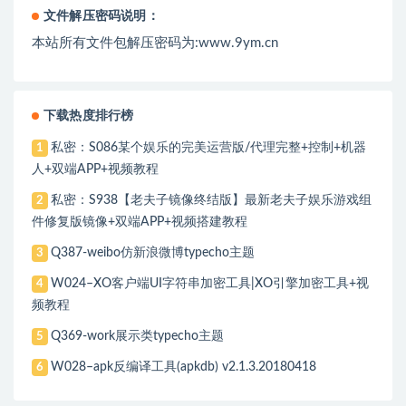
文件解压密码说明：
本站所有文件包解压密码为:www.9ym.cn
下载热度排行榜
私密：S086某个娱乐的完美运营版/代理完整+控制+机器
1
人+双端APP+视频教程
私密：S938【老夫子镜像终结版】最新老夫子娱乐游戏组
2
件修复版镜像+双端APP+视频搭建教程
Q387-weibo仿新浪微博typecho主题
3
W024–XO客户端UI字符串加密工具|XO引擎加密工具+视
4
频教程
Q369-work展示类typecho主题
5
W028–apk反编译工具(apkdb) v2.1.3.20180418
6