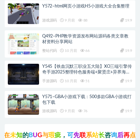
Y572–html网页小游戏H5小游戏大全合集整理
游戏源码
9 月前
88
19.9
Q492–PHP教学资源发布网站源码各类文章教
材资料分享网站
整站代码
10 月前
66
19.9
Y545【铁血沉默三职业五大陆】XO三端引擎传
奇手游2025整理特色服务端+聚贤庄+异界海岛
+北方雪原+西部沙漠
手游源码
10 月前
51
19.9
Y571–GBA小游戏下载：500多款GBA小游戏打
包下载
游戏源码
9 月前
76
19.9
未
知
的
B
U
G
与
瑕
疵
，
可
先
联
系
站
长
咨
询
后
再
点
击
支