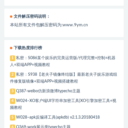
文件解压密码说明：
本站所有文件包解压密码为:www.9ym.cn
下载热度排行榜
私密：S086某个娱乐的完美运营版/代理完整+控制+机器
1
人+双端APP+视频教程
私密：S938【老夫子镜像终结版】最新老夫子娱乐游戏组
2
件修复版镜像+双端APP+视频搭建教程
Q387-weibo仿新浪微博typecho主题
3
W024–XO客户端UI字符串加密工具|XO引擎加密工具+视
4
频教程
W028–apk反编译工具(apkdb) v2.1.3.20180418
5
Q369-work展示类typecho主题
6