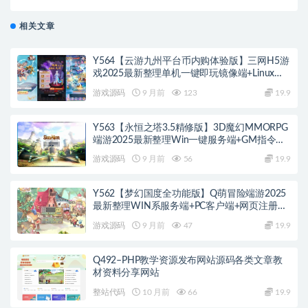
付费 知识付费网站搭建 知识付费十大热门平台
相关文章
Y564【云游九州平台币内购体验版】三网H5游
戏2025最新整理单机一键即玩镜像端+Linux手
工服务端+管理后台+GM授权后台+教程
游戏源码
9 月前
123
19.9
Y563【永恒之塔3.5精修版】3D魔幻MMORPG
端游2025最新整理Win一键服务端+GM指令
+PC客户端+教程
游戏源码
9 月前
56
19.9
Y562【梦幻国度全功能版】Q萌冒险端游2025
最新整理WIN系服务端+PC客户端+网页注册
+GM工具+GM命令+教程
游戏源码
9 月前
47
19.9
Q492–PHP教学资源发布网站源码各类文章教
材资料分享网站
整站代码
10 月前
66
19.9