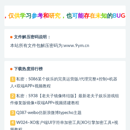
，
仅
供
学
习
参
考
和
研
究
，
也
可
能
存
在
未
知
的
B
U
G
与
瑕
文件解压密码说明：
本站所有文件包解压密码为:www.9ym.cn
下载热度排行榜
私密：S086某个娱乐的完美运营版/代理完整+控制+机器
1
人+双端APP+视频教程
私密：S938【老夫子镜像终结版】最新老夫子娱乐游戏组
2
件修复版镜像+双端APP+视频搭建教程
Q387-weibo仿新浪微博typecho主题
3
W024–XO客户端UI字符串加密工具|XO引擎加密工具+视
4
频教程