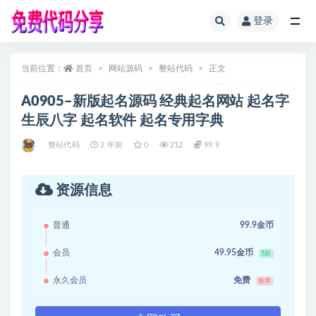
登录
全部
当前位置：
首页
网站源码
整站代码
正文
A0905–新版起名源码 经典起名网站 起名字
生辰八字 起名软件 起名专用字典
整站代码
2 年前
0
212
99.9
资源信息
普通
99.9金币
会员
49.95金币
5折
永久会员
免费
推荐