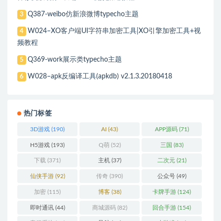
Q387-weibo仿新浪微博typecho主题
3
W024–XO客户端UI字符串加密工具|XO引擎加密工具+视
4
频教程
Q369-work展示类typecho主题
5
W028–apk反编译工具(apkdb) v2.1.3.20180418
6
热门标签
3D游戏
(190)
AI
(43)
APP源码
(71)
H5游戏
(193)
Q萌
(52)
三国
(83)
下载
(371)
主机
(37)
二次元
(21)
仙侠手游
(92)
传奇
(390)
公众号
(49)
加密
(115)
博客
(38)
卡牌手游
(124)
即时通讯
(44)
商城源码
(82)
回合手游
(154)