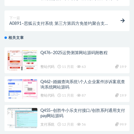
+LINE+TIKTOK悬赏平台
下一篇
A0891–思狐云支付系统 第三方第四方免签约聚合支付
系统
相关文章
Q476–2025运势测算网站源码附教程
整站代码
11 月前
63
19.9
Q462–婚姻查询系统\个人企业案件涉诉案底查
询系统网站源码
整站代码
11 月前
87
19.9
Q455–创胜牛小乐支付接口/创胜系列通用支付
pay网站源码
支付系统
12 月前
56
99.9