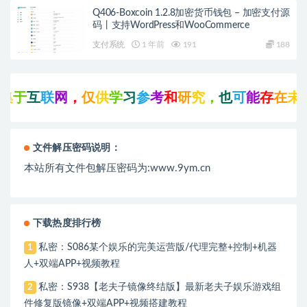
Q406-Boxcoin 1.2.8加密货币钱包 – 加密支付源
码丨支持WordPress和WooCommerce
支付系统
1 年前
191
188
于
互
联
网
，
仅
供
学
习
参
考
和
研
究
，
也
可
能
存
在
未
知
文件解压密码说明：
本站所有文件包解压密码为:www.9ym.cn
下载热度排行榜
私密：S086某个娱乐的完美运营版/代理完整+控制+机器
1
人+双端APP+视频教程
私密：S938【老夫子镜像终结版】最新老夫子娱乐游戏组
2
件修复版镜像+双端APP+视频搭建教程