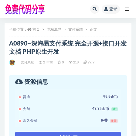
登录
全部
当前位置：
首页
网站源码
支付系统
正文
A0890–深海易支付系统 完全开源+接口开发
文档 PHP原生开发
支付系统
2 年前
0
218
99.9
资源信息
普通
99.9金币
会员
49.95金币
5折
永久会员
免费
推荐