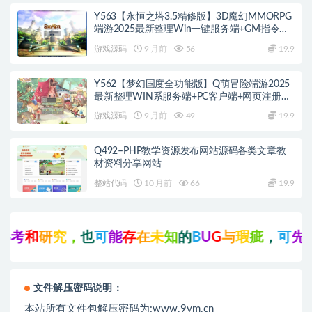
Y563【永恒之塔3.5精修版】3D魔幻MMORPG
端游2025最新整理Win一键服务端+GM指令
+PC客户端+教程
游戏源码
9 月前
56
19.9
Y562【梦幻国度全功能版】Q萌冒险端游2025
最新整理WIN系服务端+PC客户端+网页注册
+GM工具+GM命令+教程
游戏源码
9 月前
49
19.9
Q492–PHP教学资源发布网站源码各类文章教
材资料分享网站
整站代码
10 月前
66
19.9
考
和
研
究
，
也
可
能
存
在
未
知
的
B
U
G
与
瑕
疵
，
可
先
联
文件解压密码说明：
本站所有文件包解压密码为:www.9ym.cn