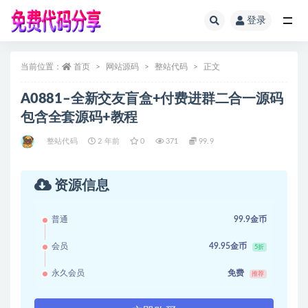
登录
全部
当前位置：
首页
网站源码
整站代码
正文
A0881–全新交友盲盒+付费进群二合一源码
包含全套源码+教程
整站代码
2 年前
0
371
99.9
资源信息
普通
99.9金币
会员
49.95金币
5折
永久会员
免费
推荐