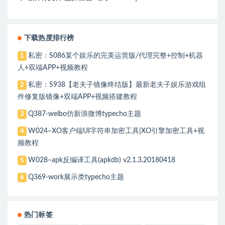
下载热度排行榜
私密：S086某个娱乐的完美运营版/代理完整+控制+机器
1
人+双端APP+视频教程
私密：S938【老夫子镜像终结版】最新老夫子娱乐游戏组
2
件修复版镜像+双端APP+视频搭建教程
Q387-weibo仿新浪微博typecho主题
3
W024–XO客户端UI字符串加密工具|XO引擎加密工具+视
4
频教程
W028–apk反编译工具(apkdb) v2.1.3.20180418
5
Q369-work展示类typecho主题
6
热门标签