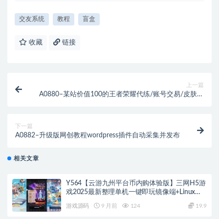
交友系统
教程
盲盒
收藏
链接
上一篇
A0880–某站价值100的王者荣耀代练/账号交易/皮肤交
易/系统源码
下一篇
A0882–升级版网创教程wordpress插件自动采集并发布
相关文章
Y564【云游九州平台币内购体验版】三网H5游
戏2025最新整理单机一键即玩镜像端+Linux手
工服务端+管理后台+GM授权后台+教程
游戏源码
9 月前
124
19.9