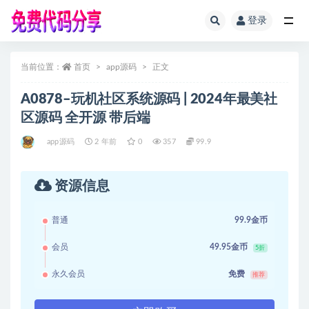
登录
全部
当前位置：
首页
app源码
正文
A0878–玩机社区系统源码 | 2024年最美社
区源码 全开源 带后端
app源码
2 年前
0
357
99.9
资源信息
普通
99.9金币
会员
49.95金币
5折
永久会员
免费
推荐