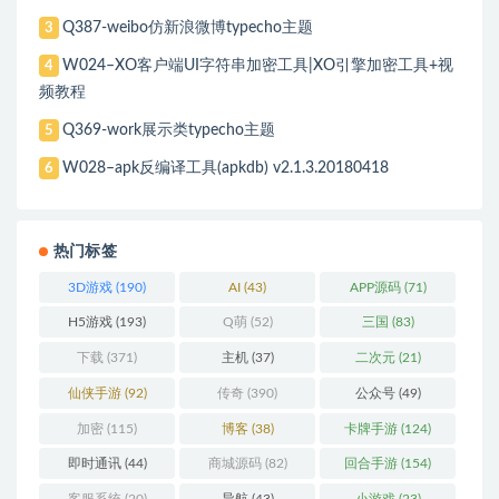
Q387-weibo仿新浪微博typecho主题
3
W024–XO客户端UI字符串加密工具|XO引擎加密工具+视
4
频教程
Q369-work展示类typecho主题
5
W028–apk反编译工具(apkdb) v2.1.3.20180418
6
热门标签
3D游戏
(190)
AI
(43)
APP源码
(71)
H5游戏
(193)
Q萌
(52)
三国
(83)
下载
(371)
主机
(37)
二次元
(21)
仙侠手游
(92)
传奇
(390)
公众号
(49)
加密
(115)
博客
(38)
卡牌手游
(124)
即时通讯
(44)
商城源码
(82)
回合手游
(154)