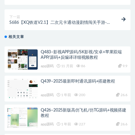
下一篇
S686【XQ铁道V2.1】二次元卡通动漫剧情闯关手游-
Linux服务端源码视频架设教程-GM指令命令-安卓版本
相关文章
Q483–影视APP源码/SK影视/安卓+苹果双端
APP/源码+反编译详细视频教程
app源码
11 月前
86
9.9
Q439–2025最新即时通讯源码+搭建教程
app源码
1 年前
200
26.6
Q426–2025新版高仿飞机/仿TG源码+视频搭建
教程
app源码
1 年前
227
26.6