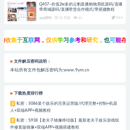
Q457–价值2w多的云豹直播购物系统源码/直播
带商城源码/直播带货合作模式/带搭建教程
app源码
12 月前
61
99.9
收
集
于
互
联
网
，
仅
供
学
习
参
考
和
研
究
，
也
可
能
存
在
文件解压密码说明：
本站所有文件包解压密码为:www.9ym.cn
下载热度排行榜
私密：S086某个娱乐的完美运营版/代理完整+控制+机器
1
人+双端APP+视频教程
私密：S938【老夫子镜像终结版】最新老夫子娱乐游戏组
2
件修复版镜像+双端APP+视频搭建教程